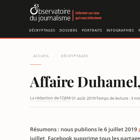
Panneau de gestion des cookies
DÉCRYPTAGES
DOSSIERS
PORTRAITS
INFOGRAPHIES
ACCUEIL
DÉCRYPTAGES
/
Affaire Duhamel,
La rédaction de l'OJIM
31 août 2019
Temps de lecture : 3 mi
AFFAIRE DUHAMEL, NOUVELLE CENSURE SUR FACEBOO
Résumons : nous publions le 6 juillet 2019
juillet, Facebook supprime tous les partages v