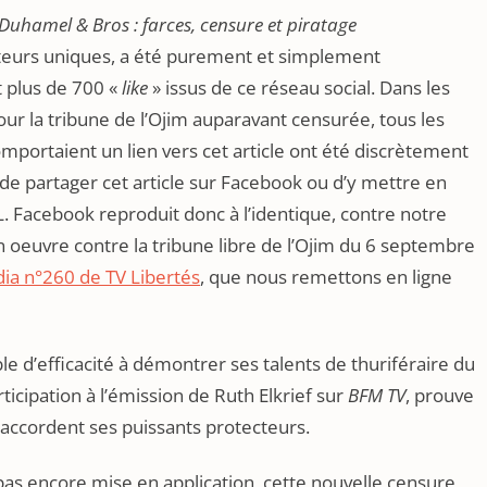
 Duhamel & Bros : farces, censure et piratage
isiteurs uniques, a été purement et simplement
t plus de 700 «
like
» issus de ce réseau social. Dans les
ur la tribune de l’Ojim auparavant censurée, tous les
mportaient un lien vers cet article ont été discrètement
e de partager cet article sur Facebook ou d’y mettre en
. Facebook reproduit donc à l’identique, contre notre
n oeuvre contre la tribune libre de l’Ojim du 6 septembre
dia n°260 de TV Libertés
, que nous remettons en ligne
 d’efficacité à démontrer ses talents de thuriféraire du
icipation à l’émission de Ruth Elkrief sur
BFM TV
, prouve
 accordent ses puissants protecteurs.
t pas encore mise en application, cette nouvelle censure