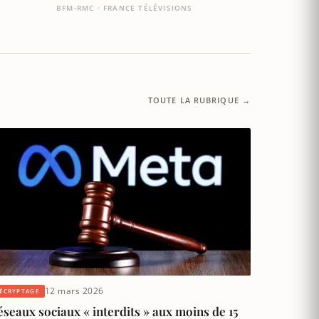
BFM-RMC · FRANCE TÉLÉVISIONS
TOUTE LA RUBRIQUE →
12 mars 2026
ÉCRYPTAGE
seaux sociaux « interdits » aux moins de 15