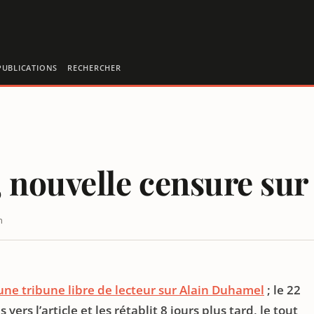
PUBLICATIONS
RECHERCHER
 nouvelle censure su
n
K
une tribune libre de lecteur sur Alain Duhamel
; le 22
ers l’article et les rétablit 8 jours plus tard, le tout