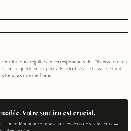
le retour de l’article supprimé par Facebook sur le réseau social.
les contributeurs réguliers et correspondants de l'Observatoire du
, veille quotidienne, portraits actualisés : le travail de fond
ais toujours une méthode.
nsable. Votre soutien est crucial.
nt. Son indépendance repose sur les dons de ses lecteurs —
uctibles à 66 %.