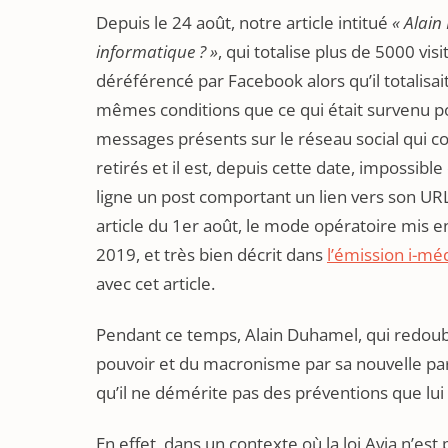
Depuis le 24 août, notre article intitué
« Alain
informatique ? »
, qui totalise plus de 5000 v
déréférencé par Facebook alors qu’il totalisai
mêmes conditions que ce qui était survenu po
messages présents sur le réseau social qui co
retirés et il est, depuis cette date, impossibl
ligne un post comportant un lien vers son URL
article du 1er août, le mode opératoire mis e
2019, et très bien décrit dans
l’émission i-mé
avec cet article.
Pendant ce temps, Alain Duhamel, qui redouble
pouvoir et du macronisme par sa nouvelle part
qu’il ne démérite pas des préventions que lui
En effet, dans un contexte où la loi Avia n’es