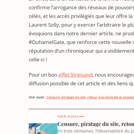
confirme l’arrogance des réseaux de pouvoirs q
zélés, et les accès privilégiés que leur offre 
Laurent Solly, pour y exercer l’arbitraire le p
évoquions dans notre dernier article, ne prod
#DuhamelGate, que renforce cette nouvelle cen
réputation d’un chroniqueur qui a visiblement
celle-ci !
Pour un bon
effet Streisand
, nous encourageo
diffusion possible de cet article et des liens 
Voir aussi :
Censure, piratage du site, retour à la normale et enseig
VOIR AUSSI
Censure, piratage du site, reto
En trois semaines, l’Observatoire du