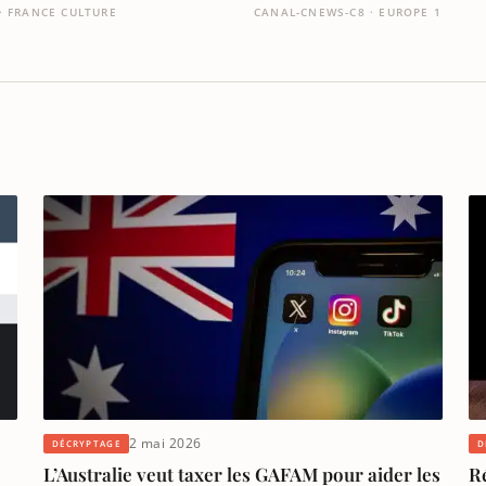
· FRANCE CULTURE
CANAL-CNEWS-C8 · EUROPE 1
2 mai 2026
DÉCRYPTAGE
D
L’Australie veut taxer les GAFAM pour aider les
Ré