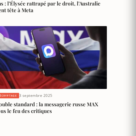
s : l’Élysée rattrapé par le droit, l’Australie
ent tête à Meta
3 septembre 2025
ÉCRYPTAGE
ouble standard : la messagerie russe MAX
us le feu des critiques