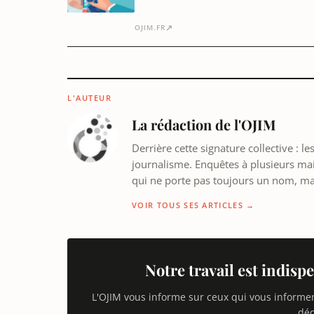
piratage, le rétablissement du site et 
…
↗
OJIM.FR
L'AUTEUR
La rédaction de l'OJIM
Derrière cette signature collective : 
journalisme. Enquêtes à plusieurs mains
qui ne porte pas toujours un nom, m
VOIR TOUS SES ARTICLES →
Notre travail est indispe
L'OJIM vous informe sur ceux qui vous informe
déd