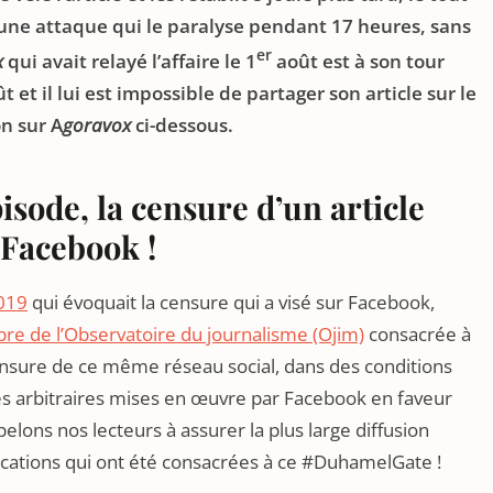
t une attaque qui le paralyse pendant 17 heures, sans
er
x
qui avait relayé l’affaire le 1
août est à son tour
 et il lui est impossible de partager son article sur le
n sur A
goravox
ci-dessous.
sode, la censure d’un article
 Facebook !
2019
qui évoquait la censure qui a visé sur Facebook,
ibre de l’Observatoire du journalisme (Ojim)
consacrée à
censure de ce même réseau social, dans des conditions
res arbitraires mises en œuvre par Facebook en faveur
lons nos lecteurs à assurer la plus large diffusion
blications qui ont été consacrées à ce #DuhamelGate !