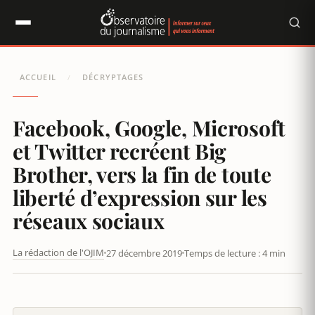
Panneau de gestion des cookies
ACCUEIL
DÉCRYPTAGES
/
Facebook, Google, Microsoft
et Twitter recréent Big
Brother, vers la fin de toute
liberté d’expression sur les
réseaux sociaux
La rédaction de l'OJIM
27 décembre 2019
Temps de lecture : 4 min
FACEBOOK, GOOGLE, MICROSOFT ET TWITTER RECRÉENT BIG
BROTHER, VERS LA FIN DE TOUTE LIBERTÉ D’EXPRESSION SUR
LES RÉSEAUX SOCIAUX