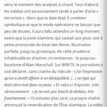
venu le moment des analyses à chaud. Tout d’abord,
les médias ont excessivement tardé à parler d’acte «
terroriste ». Alors que la date était ô combien
symbolique et que le mode opératoire ne laissait que
peu de doutes, il aura fallu attendre un long moment
avant que la piste islamiste, qui sautait aux yeux, soit à
peine prononcée du bout des lèvres. Illustration
parfaite, jusqu’au grotesque, de cette prudence
inhabituelle en d’autres circonstances : le jusqu’au-
boutisme d’Alain Marschall. Sur
BFM TV
, le journaliste a
osé déclarer, sans crainte du ridicule :
« J’ai l’impression
qu’on a plutôt affaire à un déséquilibré, (…) un type qui
était ultra-mal dans sa peau. »
Et celui-ci d’ajouter, très
sérieusement :
« Je ne vois pas Daech là-dedans, très
franchement. »
10 minutes plus tard, sa propre chaîne
annonçait la revendication de l’État islamique. La vidéo