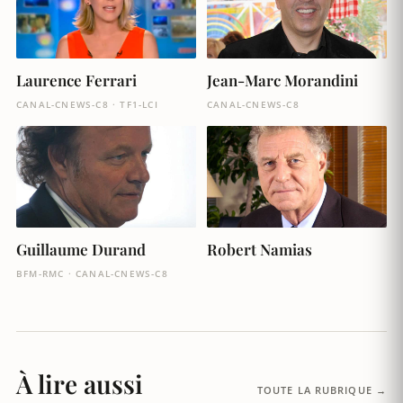
Laurence Ferrari
Jean-Marc Morandini
CANAL-CNEWS-C8 · TF1-LCI
CANAL-CNEWS-C8
Guillaume Durand
Robert Namias
BFM-RMC · CANAL-CNEWS-C8
À lire aussi
TOUTE LA RUBRIQUE →