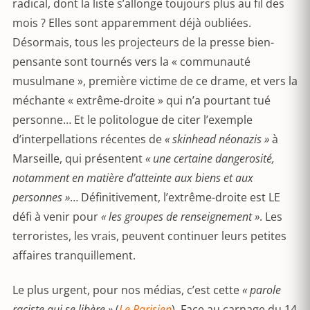
radical, dont la liste s’allonge toujours plus au fil des
mois ? Elles sont apparemment déjà oubliées.
Désormais, tous les projecteurs de la presse bien-
pensante sont tournés vers la « communauté
musulmane », première victime de ce drame, et vers la
méchante « extrême-droite » qui n’a pourtant tué
personne… Et le politologue de citer l’exemple
d’interpellations récentes de
« skinhead néonazis »
à
Marseille, qui présentent
« une certaine dangerosité,
notamment en matière d’atteinte aux biens et aux
personnes »
… Définitivement, l’extrême-droite est LE
défi à venir pour
« les groupes de renseignement »
. Les
terroristes, les vrais, peuvent continuer leurs petites
affaires tranquillement.
Le plus urgent, pour nos médias, c’est cette
« parole
raciste qui se libère »
(
Le Parisien
). Face au carnage du 14