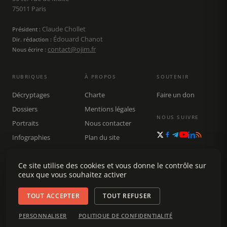
75011 Paris
Claude Chollet
Président :
Édouard Chanot
Dir. rédaction :
contact@ojim.fr
Nous écrire :
RUBRIQUES
À PROPOS
SOUTENIR
Décryptages
Charte
Faire un don
Dossiers
Mentions légales
NOUS SUIVRE
Portraits
Nous contacter
Infographies
Plan du site
Publications
Rechercher
Ce site utilise des cookies et vous donne le contrôle sur
ceux que vous souhaitez activer
TOUT ACCEPTER
TOUT REFUSER
© 2026 Observatoire du journalisme (OJIM) · Tous droits réservés ·
PERSONNALISER
POLITIQUE DE CONFIDENTIALITÉ
Gestion des cookies