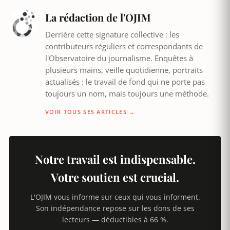
La rédaction de l'OJIM
Derrière cette signature collective : les
contributeurs réguliers et correspondants de
l'Observatoire du journalisme. Enquêtes à
plusieurs mains, veille quotidienne, portraits
actualisés : le travail de fond qui ne porte pas
toujours un nom, mais toujours une méthode.
VOIR TOUS SES ARTICLES →
Notre travail est indispensable.
Votre soutien est crucial.
L'OJIM vous informe sur ceux qui vous informent.
Son indépendance repose sur les dons de ses
lecteurs — déductibles à 66 %.