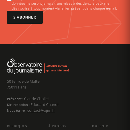
données ne seront jamais transmises à des tiers. Je peux me
désinscrire à tout moment via le lien présent dans chaque e-mail.
S'ABONNER
50 ter rue de Malte
75011 Paris
Claude Chollet
Président :
Édouard Chanot
Dir. rédaction :
contact@ojim.fr
Nous écrire :
RUBRIQUES
À PROPOS
SOUTENIR