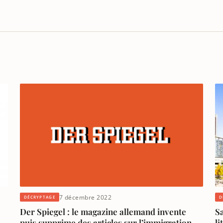
7 décembre 2022
DÉCRYPTAGE
D
Der Spiegel : le magazine allemand invente
Sa
puis supprime des articles sur l’immigration
li