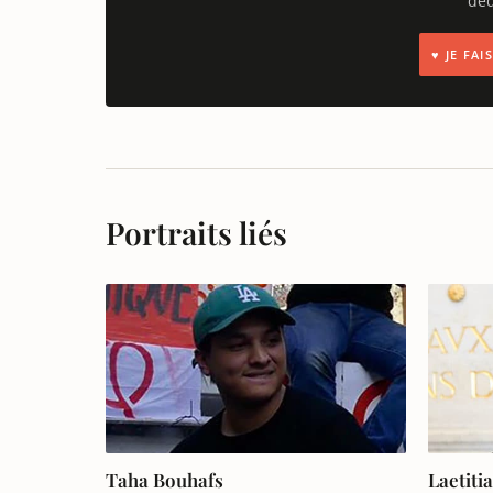
déd
♥ JE FA
Portraits liés
Taha Bouhafs
Laetiti