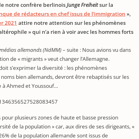
de notre confrère berlinois
Junge Freiheit
sur la
que de rédacteurs en chef issus de l’immigration
»,
er 2021
attire notre attention sur les phénomènes
ltérophile » qui n’a rien à voir avec les hommes forts
 médias allemands (NdMM)
– suite : Nous avions vu dans
ion de « migrants » veut changer l’Allemagne.
 doit s’exprimer la diversité : les phénomènes
noms bien allemands, devront être rebaptisés sur les
nue à Ahmed et Youssouf…
us/1346356527528083457
s pour plusieurs zones de haute et basse pression
sité de la population » car, aux dires de ses dirigeants, «
n 26% de la population allemande sont issus de