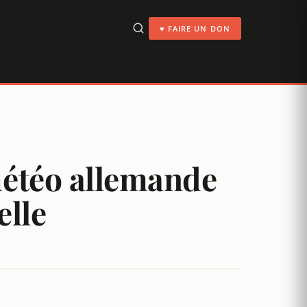
♥ FAIRE UN DON
météo allemande
elle