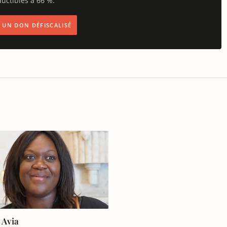
uctibles à 66 %.
IS UN DON DÉFISCALISÉ
a Avia