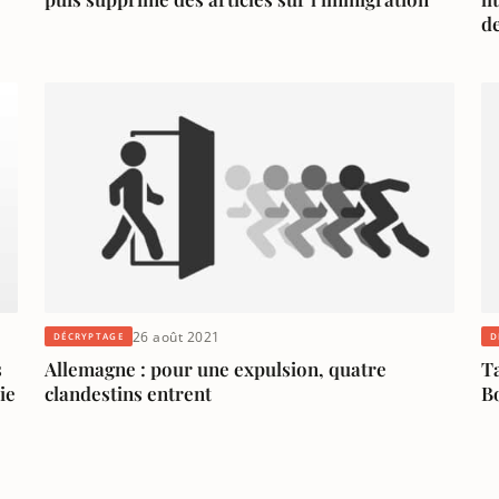
de
26 août 2021
DÉCRYPTAGE
D
s
Allemagne : pour une expulsion, quatre
T
ie
clandestins entrent
B