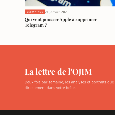
21 janvier 2021
DÉCRYPTAGE
Qui veut pousser Apple à supprimer
Telegram ?
La lettre de l'OJIM
Deux fois par semaine, les analyses et portraits qu
directement dans votre boîte.