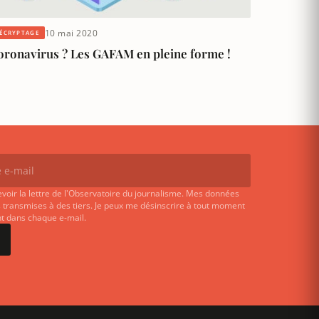
10 mai 2020
ÉCRYPTAGE
oronavirus ? Les GAFAM en pleine forme !
evoir la lettre de l'Observatoire du journalisme. Mes données
 transmises à des tiers. Je peux me désinscrire à tout moment
ent dans chaque e-mail.