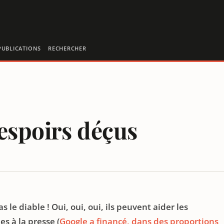
PUBLICATIONS
RECHERCHER
espoirs déçus
n
 le diable ! Oui, oui, oui, ils peuvent aider les
s à la presse (
Google a financé, dans des proportions