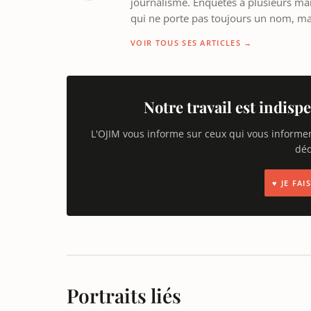
journalisme. Enquêtes à plusieurs mains
qui ne porte pas toujours un nom, m
VOIR TOUS SES ARTICLES →
Notre travail est indispe
L'OJIM vous informe sur ceux qui vous informe
déd
♥ JE FA
Portraits liés