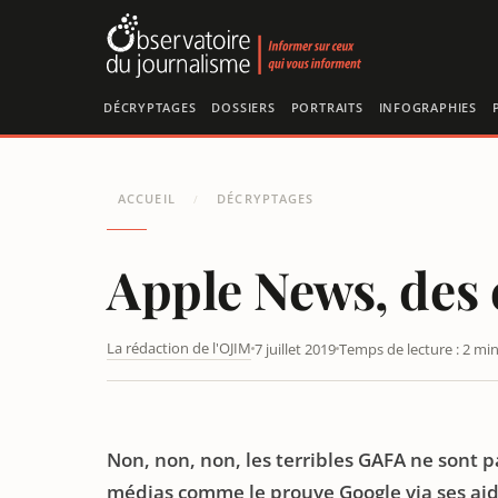
Panneau de gestion des cookies
DÉCRYPTAGES
DOSSIERS
PORTRAITS
INFOGRAPHIES
ACCUEIL
DÉCRYPTAGES
/
Apple News, des 
La rédaction de l'OJIM
7 juillet 2019
Temps de lecture : 2 mi
APPLE NEWS, DES ESPOIRS DÉÇUS
Non, non, non, les terribles GAFA ne sont pas
médias comme le prouve Google via ses aide