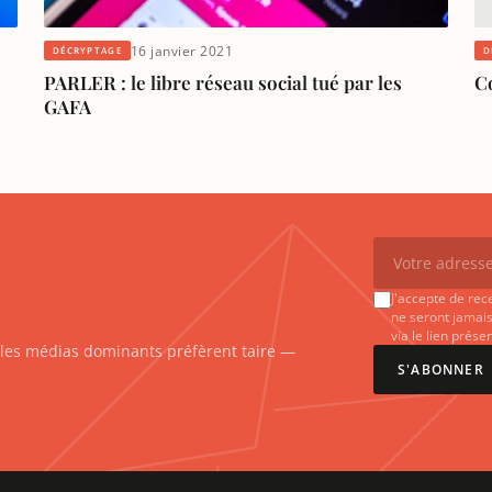
16 janvier 2021
DÉCRYPTAGE
D
PARLER : le libre réseau social tué par les
C
GAFA
J'accepte de rec
ne seront jamais
via le lien prés
e les médias dominants préfèrent taire —
S'ABONNER