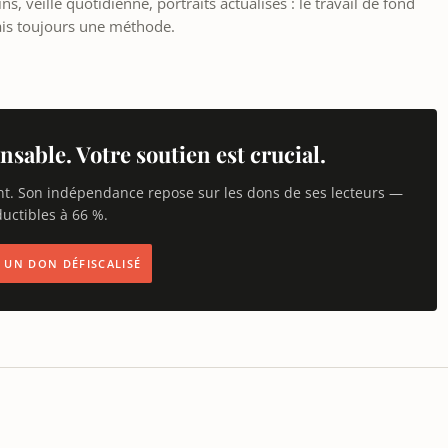
, veille quotidienne, portraits actualisés : le travail de fond
ais toujours une méthode.
nsable. Votre soutien est crucial.
nt. Son indépendance repose sur les dons de ses lecteurs —
uctibles à 66 %.
IS UN DON DÉFISCALISÉ