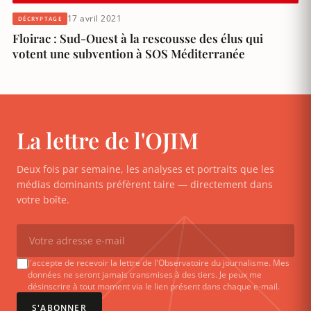
17 avril 2021
DÉCRYPTAGE
Floirac : Sud-Ouest à la rescousse des élus qui
votent une subvention à SOS Méditerranée
La lettre de l'OJIM
Deux fois par semaine, les analyses et portraits que les
médias dominants préfèrent taire — directement dans
votre boîte.
J'accepte de recevoir la lettre de l'Observatoire du journalisme. Mes
données ne seront jamais transmises à des tiers. Je peux me
désinscrire à tout moment via le lien présent dans chaque e-mail.
S'ABONNER