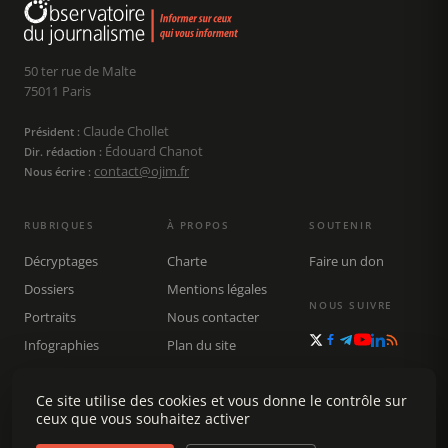
50 ter rue de Malte
75011 Paris
Claude Chollet
Président :
Édouard Chanot
Dir. rédaction :
contact@ojim.fr
Nous écrire :
RUBRIQUES
À PROPOS
SOUTENIR
Décryptages
Charte
Faire un don
Dossiers
Mentions légales
NOUS SUIVRE
Portraits
Nous contacter
Infographies
Plan du site
Publications
Ce site utilise des cookies et vous donne le contrôle sur
Rechercher
ceux que vous souhaitez activer