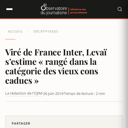
Panneau de gestion des cookies
ACCUEIL
DÉCRYPTAGES
/
Viré de France Inter, Levaï
s’estime « rangé dans la
catégorie des vieux cons
caducs »
La rédaction de l'OJIM
26 juin 2014
Temps de lecture : 2 min
VIRÉ DE FRANCE INTER, LEVAÏ S'ESTIME « RANGÉ DANS LA
CATÉGORIE DES VIEUX CONS CADUCS »
PARTAGER