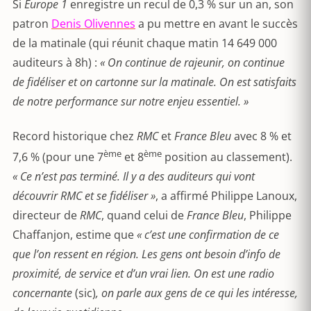
Si
Europe 1
enregistre un recul de 0,3 % sur un an, son
patron
Denis Olivennes
a pu mettre en avant le succès
de la matinale (qui réunit chaque matin 14 649 000
auditeurs à 8h) :
« On continue de rajeunir, on continue
de fidéliser et on cartonne sur la matinale. On est satisfaits
de notre performance sur notre enjeu essentiel. »
Record historique chez
RMC
et
France Bleu
avec 8 % et
ème
ème
7,6 % (pour une 7
et 8
position au classement).
« Ce n’est pas terminé. Il y a des auditeurs qui vont
découvrir RMC et se fidéliser »
, a affirmé Philippe Lanoux,
directeur de
RMC
, quand celui de
France Bleu
, Philippe
Chaffanjon, estime que
« c’est une confirmation de ce
que l’on ressent en région. Les gens ont besoin d’info de
proximité, de service et d’un vrai lien. On est une radio
concernante
(sic)
, on parle aux gens de ce qui les intéresse,