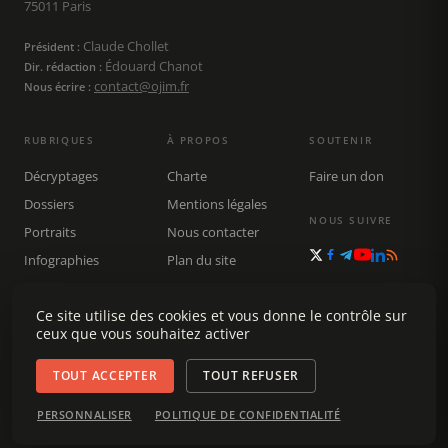
75011 Paris
Claude Chollet
Président :
Édouard Chanot
Dir. rédaction :
contact@ojim.fr
Nous écrire :
RUBRIQUES
À PROPOS
SOUTENIR
Décryptages
Charte
Faire un don
Dossiers
Mentions légales
NOUS SUIVRE
Portraits
Nous contacter
Infographies
Plan du site
Publications
Rechercher
Ce site utilise des cookies et vous donne le contrôle sur
ceux que vous souhaitez activer
TOUT ACCEPTER
TOUT REFUSER
© 2026 Observatoire du journalisme (OJIM) · Tous droits réservés ·
PERSONNALISER
POLITIQUE DE CONFIDENTIALITÉ
Gestion des cookies