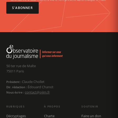
S'ABONNER
50 ter rue de Malte
75011 Paris
Claude Chollet
Président :
Édouard Chanot
Dir. rédaction :
contact@ojim.fr
Nous écrire :
RUBRIQUES
À PROPOS
SOUTENIR
Décryptages
Charte
Faire un don