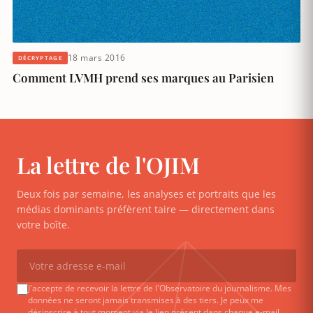
18 mars 2016
DÉCRYPTAGE
Comment LVMH prend ses marques au Parisien
La lettre de l'OJIM
Deux fois par semaine, les analyses et portraits que les
médias dominants préfèrent taire — directement dans
votre boîte.
J'accepte de recevoir la lettre de l'Observatoire du journalisme. Mes
données ne seront jamais transmises à des tiers. Je peux me
désinscrire à tout moment via le lien présent dans chaque e-mail.