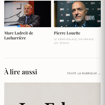
Marc Ladreit de
Pierre Louette
Lacharrière
LE PARISIEN-AUJ. EN FRANCE ·
LES ÉCHOS
À lire aussi
TOUTE LA RUBRIQUE →