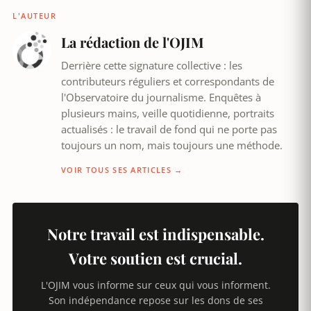
L'AUTEUR
La rédaction de l'OJIM
Derrière cette signature collective : les
contributeurs réguliers et correspondants de
l'Observatoire du journalisme. Enquêtes à
plusieurs mains, veille quotidienne, portraits
actualisés : le travail de fond qui ne porte pas
toujours un nom, mais toujours une méthode.
VOIR TOUS SES ARTICLES →
Notre travail est indispensable.
Votre soutien est crucial.
L'OJIM vous informe sur ceux qui vous informent.
Son indépendance repose sur les dons de ses