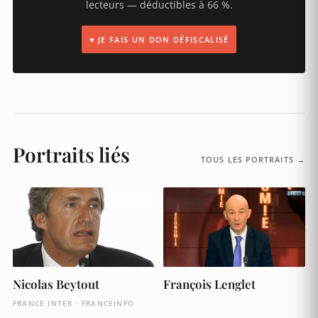
lecteurs — déductibles à 66 %.
♥ JE FAIS UN DON DÉFISCALISÉ
Portraits liés
TOUS LES PORTRAITS →
Nicolas Beytout
François Lenglet
FRANCE INTER · FRANCEINFO