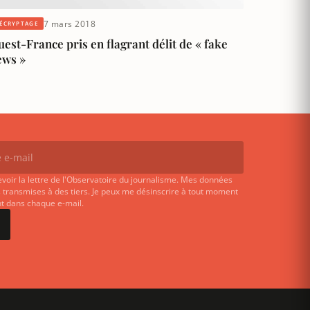
7 mars 2018
ÉCRYPTAGE
est-France pris en flagrant délit de « fake
ews »
evoir la lettre de l'Observatoire du journalisme. Mes données
 transmises à des tiers. Je peux me désinscrire à tout moment
ent dans chaque e-mail.