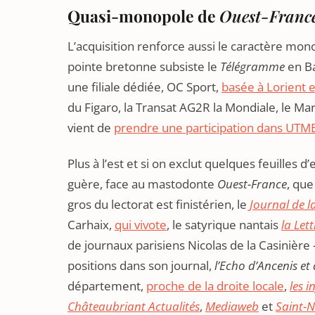
Quasi-monopole de
Ouest-Franc
L’acquisition renforce aussi le caractère mono
pointe bretonne subsiste le
Télégramme
en Ba
une filiale dédiée, OC Sport,
basée à Lorient 
du Figaro, la Transat AG2R la Mondiale, le Ma
vient de
prendre une participation dans UTM
Plus à l’est et si on exclut quelques feuilles
guère, face au mastodonte
Ouest-France
, que
gros du lectorat est finistérien, le
Journal de l
Carhaix,
qui vivote
, le satyrique nantais
la Let
de journaux parisiens Nicolas de la Casinière 
positions dans son journal,
l’Echo d’Ancenis et
département,
proche de la droite locale
,
les 
Châteaubriant Actualités
,
Mediaweb
et
Saint-