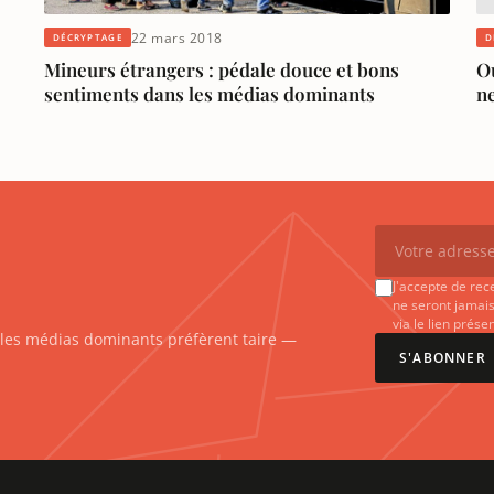
22 mars 2018
DÉCRYPTAGE
D
Mineurs étrangers : pédale douce et bons
Ou
sentiments dans les médias dominants
n
J'accepte de rec
ne seront jamais
via le lien prés
e les médias dominants préfèrent taire —
S'ABONNER