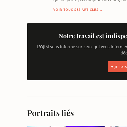
VOIR TOUS SES ARTICLES →
Notre travail est indispe
L'OJIM vous informe sur ceux qui vous informe
déd
♥ JE FA
Portraits liés