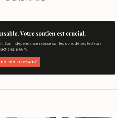
nsable. Votre soutien est crucial.
nt. Son indépendance repose sur les dons de ses lecteurs —
uctibles à 66 %.
IS UN DON DÉFISCALISÉ