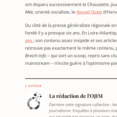
ont disparu successivement
la Chaussette
, jo
Mée
, orienté socialiste, le
Nouvel Ouest
d’Herv
Du côté de la presse généraliste régionale enf
fondé il y a presque six ans. En Loire-Atlantiq
ans
; son contenu assez insipide et ses articles
retrouve pas exactement le même contenu, pho
Breizh-Info
– qui sort un scoop, repris sans cit
mainstream – n’incite guère à l’optimisme pou
L'AUTEUR
La rédaction de l'OJIM
Derrière cette signature collective : 
journalisme. Enquêtes à plusieurs mains
qui ne porte pas toujours un nom, m