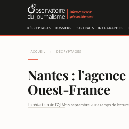
Panneau de gestion des cookies
DÉCRYPTAGES
DOSSIERS
PORTRAITS
INFOGRAPHIES
ACCUEIL
DÉCRYPTAGES
/
Nantes : l’agence
Ouest-France
La rédaction de l'OJIM
15 septembre 2019
Temps de lecture 
NANTES : L’AGENCE DE PRESSE SPÉCIALISÉE API RACH