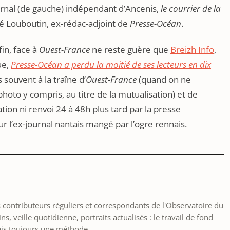
urnal (de gauche) indépendant d’Ancenis,
le courrier de la
é Louboutin, ex-rédac-adjoint de
Presse-Océan
.
in, face à
Ouest-France
ne reste guère que
Breizh Info
,
ue,
Presse-Océan a perdu la moitié de ses lecteurs en dix
 souvent à la traîne d’
Ouest-France
(quand on ne
to y compris, au titre de la mutualisation) et de
ation ni renvoi 24 à 48h plus tard par la presse
r l’ex-journal nantais mangé par l’ogre rennais.
les contributeurs réguliers et correspondants de l'Observatoire du
, veille quotidienne, portraits actualisés : le travail de fond
ais toujours une méthode.