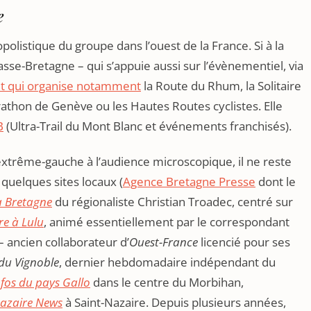
e
polistique du groupe dans l’ouest de la France. Si à la
sse-Bretagne – qui s’appuie aussi sur l’évènementiel, via
et qui organise notamment
la Route du Rhum, la Solitaire
rathon de Genève ou les Hautes Routes cyclistes. Elle
B
(Ultra-Trail du Mont Blanc et événements franchisés).
 d’extrême-gauche à l’audience microscopique, il ne reste
 quelques sites locaux (
Agence Bretagne Presse
dont le
a Bretagne
du régionaliste Christian Troadec, centré sur
tre à Lulu
, animé essentiellement par le correspondant
– ancien collaborateur d’
Ouest-France
licencié pour ses
 du Vignoble
, dernier hebdomadaire indépendant du
infos du pays Gallo
dans le centre du Morbihan,
Nazaire News
à Saint-Nazaire. Depuis plusieurs années,