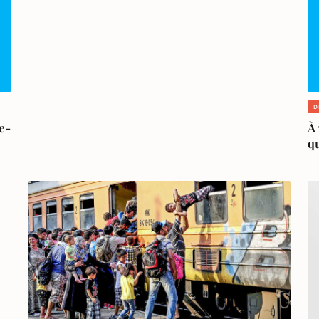
D
e-
À 
qu