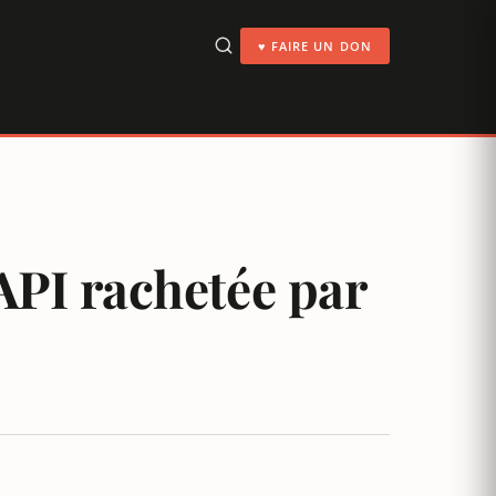
♥ FAIRE UN DON
 API rachetée par