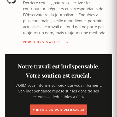
Derrière cette signature collective : les
contributeurs réguliers et correspondants de
l'Observatoire du journalisme. Enquêtes à
plusieurs mains, veille quotidienne, portraits
actualisés : le travail de fond qui ne porte pas
toujours un nom, mais toujours une méthode.
VOIR TOUS SES ARTICLES →
Notre travail est indispensable.
Votre soutien est crucial.
L'OJIM vous informe sur ceux qui vous informent.
Son indépendance repose sur les dons de ses
lecteurs — déductibles à 66 %.
♥ JE FAIS UN DON DÉFISCALISÉ