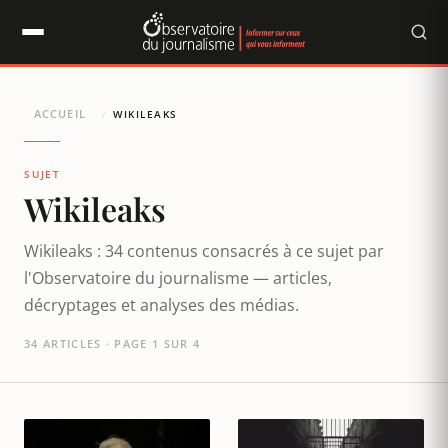
Panneau de gestion des cookies
ACCUEIL
/
WIKILEAKS
SUJET
Wikileaks
Wikileaks : 34 contenus consacrés à ce sujet par
l'Observatoire du journalisme — articles,
décryptages et analyses des médias.
34 ARTICLES · PAGE 1 SUR 4