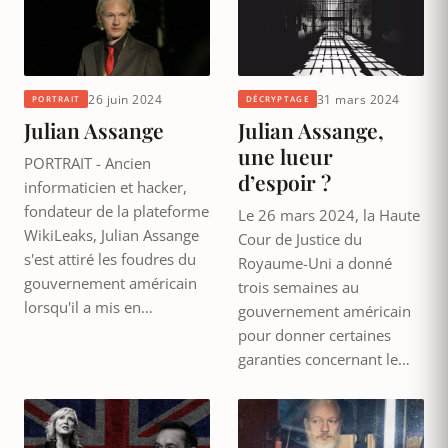
26 juin 2024
31 mars 2024
PORTRAIT
DÉCRYPTAGE
Julian Assange
Julian Assange,
une lueur
PORTRAIT - Ancien
d’espoir ?
informaticien et hacker,
fondateur de la plateforme
Le 26 mars 2024, la Haute
WikiLeaks, Julian Assange
Cour de Justice du
s'est attiré les foudres du
Royaume-Uni a donné
gouvernement américain
trois semaines au
lorsqu'il a mis en…
gouvernement américain
pour donner certaines
garanties concernant le…