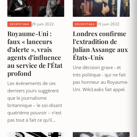
29 juin 2022
19 juin 2022
DÉCRYPTAGE
DÉCRYPTAGE
Royaume-Uni :
Londres confirme
faux « lanceurs
l’extradition de
d’alerte », vrais
Julian Assange aux
agents d’influence
États-Unis
au service de l’État
Une décision grave - et
profond
très politique - qui ne fait
pas honneur au Royaume-
Les événements de ces
Uni. WikiLeaks fait appel.
derniers jours suggèrent
que le journalisme
britannique – le soi-disant
quatrième pouvoir – n'est
pas tout à fait ce qu'il…