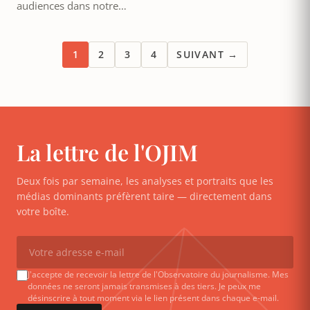
audiences dans notre…
1
2
3
4
SUIVANT →
La lettre de l'OJIM
Deux fois par semaine, les analyses et portraits que les
médias dominants préfèrent taire — directement dans
votre boîte.
J'accepte de recevoir la lettre de l'Observatoire du journalisme. Mes
données ne seront jamais transmises à des tiers. Je peux me
désinscrire à tout moment via le lien présent dans chaque e-mail.