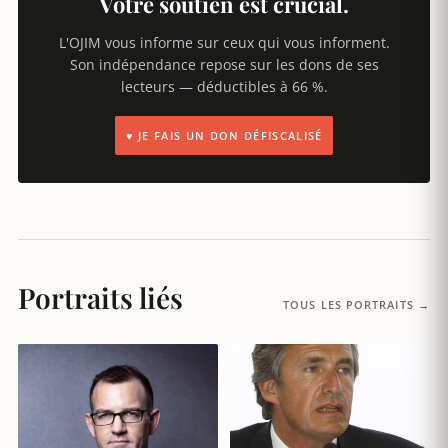
Votre soutien est crucial.
L'OJIM vous informe sur ceux qui vous informent.
Son indépendance repose sur les dons de ses
lecteurs — déductibles à 66 %.
♥ JE FAIS UN DON DÉFISCALISÉ
Portraits liés
TOUS LES PORTRAITS →