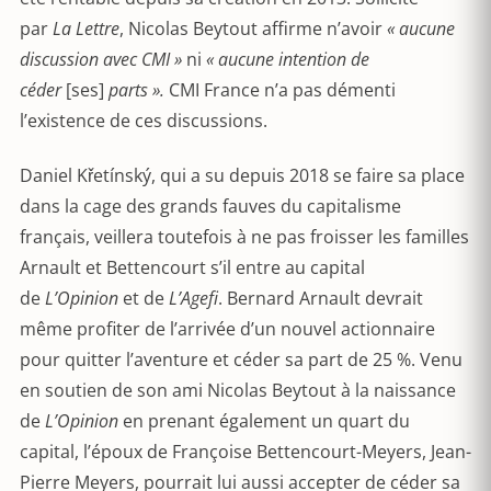
par
La Lettre
, Nicolas Beytout affirme n’avoir
« aucune
discussion avec CMI »
ni
« aucune intention de
céder
[ses]
parts ».
CMI France n’a pas démenti
l’existence de ces discussions.
Daniel Křetínský, qui a su depuis 2018 se faire sa place
dans la cage des grands fauves du capitalisme
français, veillera toutefois à ne pas froisser les familles
Arnault et Bettencourt s’il entre au capital
de
L’Opinion
et de
L’Agefi
. Bernard Arnault devrait
même profiter de l’arrivée d’un nouvel actionnaire
pour quitter l’aventure et céder sa part de 25 %. Venu
en soutien de son ami Nicolas Beytout à la naissance
de
L’Opinion
en prenant également un quart du
capital, l’époux de Françoise Bettencourt-Meyers, Jean-
Pierre Meyers, pourrait lui aussi accepter de céder sa