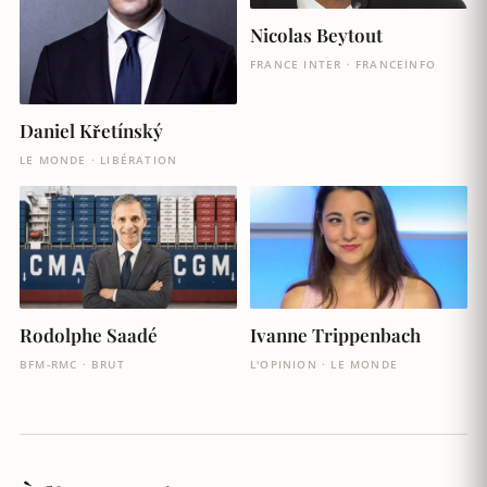
Nicolas Beytout
FRANCE INTER · FRANCEINFO
Daniel Křetínský
LE MONDE · LIBÉRATION
Rodolphe Saadé
Ivanne Trippenbach
BFM-RMC · BRUT
L'OPINION · LE MONDE