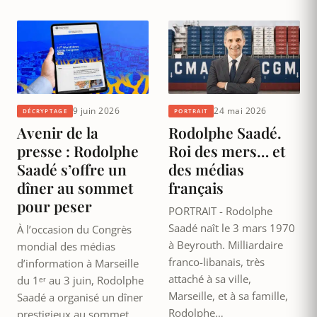
9 juin 2026
24 mai 2026
DÉCRYPTAGE
PORTRAIT
Avenir de la
Rodolphe Saadé.
presse : Rodolphe
Roi des mers… et
Saadé s’offre un
des médias
dîner au sommet
français
pour peser
PORTRAIT - Rodolphe
Saadé naît le 3 mars 1970
À l’occasion du Congrès
à Beyrouth. Milliardaire
mondial des médias
franco-libanais, très
d’information à Marseille
attaché à sa ville,
du 1ᵉʳ au 3 juin, Rodolphe
Marseille, et à sa famille,
Saadé a organisé un dîner
Rodolphe…
prestigieux au sommet…