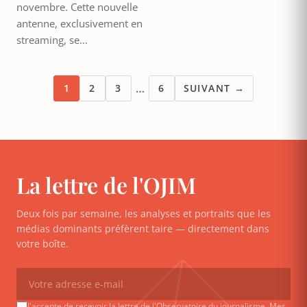
novembre. Cette nouvelle
antenne, exclusivement en
streaming, se…
…
1
2
3
6
SUIVANT →
La lettre de l'OJIM
Deux fois par semaine, les analyses et portraits que les
médias dominants préfèrent taire — directement dans
votre boîte.
J'accepte de recevoir la lettre de l'Observatoire du journalisme. Mes