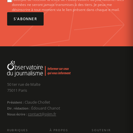
données ne seront jamais transmises à des tiers. Je peux me
désinscrire à tout moment via le lien présent dans chaque e-mail.
S'ABONNER
50 ter rue de Malte
75011 Paris
Claude Chollet
Président :
Édouard Chanot
Dir. rédaction :
contact@ojim.fr
Nous écrire :
RUBRIQUES
À PROPOS
SOUTENIR