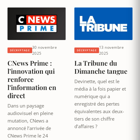
30 novembre
13 novembre
DÉCRYPTAGE
DÉCRYPTAGE
2025
2025
CNews Prime :
La Tribune du
l’innovation qui
Dimanche tangue
renforce
Devinette, quel est le
l’information en
média à la fois papier et
direct
numérique qui a
enregistré des pertes
Dans un paysage
équivalentes aux deux-
audiovisuel en pleine
tiers de son chiffre
mutation, CNews a
d’affaires ?
annoncé l’arrivée de
CNews Prime le 24