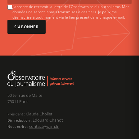
J'accepte de recevoir la lettre de l'Observatoire du journalisme. Mes
données ne seront jamais transmises à des tiers. Je peux me
désinscrire à tout moment via le lien présent dans chaque e-mail.
S'ABONNER
50 ter rue de Malte
75011 Paris
Claude Chollet
Président :
Édouard Chanot
Dir. rédaction :
contact@ojim.fr
Nous écrire :