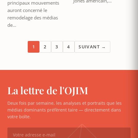
Jones américain,…
principaux mouvements
auront concerné le
remodelage des médias
de…
1
2
3
4
SUIVANT →
La lettre de l'OJIM
Deux fois par semaine, les analyses et portraits que les
médias dominants préfèrent taire — directement dans
votre boîte.