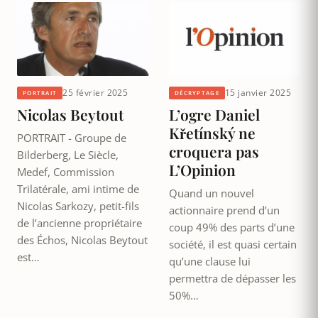
25 février 2025
15 janvier 2025
PORTRAIT
DÉCRYPTAGE
Nicolas Beytout
L’ogre Daniel
Křetínský ne
PORTRAIT - Groupe de
croquera pas
Bilderberg, Le Siècle,
L’Opinion
Medef, Commission
Trilatérale, ami intime de
Quand un nouvel
Nicolas Sarkozy, petit-fils
actionnaire prend d’un
de l’ancienne propriétaire
coup 49% des parts d’une
des Échos, Nicolas Beytout
société, il est quasi certain
est…
qu’une clause lui
permettra de dépasser les
50%…