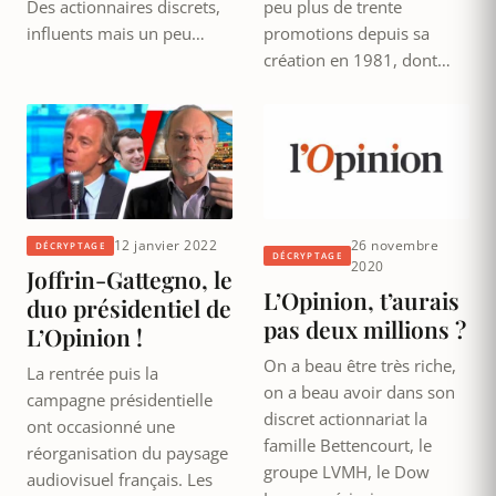
Des actionnaires discrets,
peu plus de trente
influents mais un peu…
promotions depuis sa
création en 1981, dont…
12 janvier 2022
26 novembre
DÉCRYPTAGE
DÉCRYPTAGE
2020
Joffrin-Gattegno, le
L’Opinion, t’aurais
duo présidentiel de
pas deux millions ?
L’Opinion !
On a beau être très riche,
La rentrée puis la
on a beau avoir dans son
campagne présidentielle
discret actionnariat la
ont occasionné une
famille Bettencourt, le
réorganisation du paysage
groupe LVMH, le Dow
audiovisuel français. Les