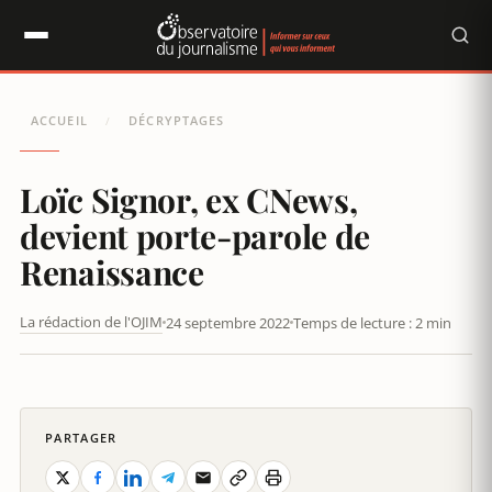
Panneau de gestion des cookies
ACCUEIL
DÉCRYPTAGES
/
Loïc Signor, ex CNews,
devient porte-parole de
Renaissance
La rédaction de l'OJIM
24 septembre 2022
Temps de lecture : 2 min
LOÏC SIGNOR, EX CNEWS, DEVIENT PORTE-PAROLE DE
RENAISSANCE
PARTAGER