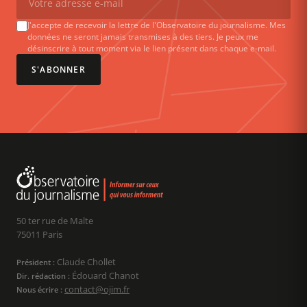
J'accepte de recevoir la lettre de l'Observatoire du journalisme. Mes
données ne seront jamais transmises à des tiers. Je peux me
désinscrire à tout moment via le lien présent dans chaque e-mail.
S'ABONNER
50 ter rue de Malte
75011 Paris
Claude Chollet
Président :
Édouard Chanot
Dir. rédaction :
contact@ojim.fr
Nous écrire :