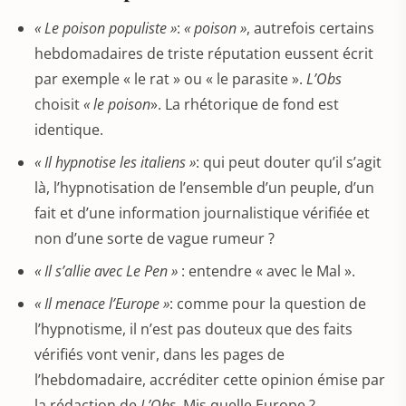
« Le poison populiste »
:
« poison »
, autrefois certains
hebdomadaires de triste réputation eussent écrit
par exemple « le rat » ou « le parasite ».
L’Obs
choisit
« le poison
». La rhétorique de fond est
identique.
« Il hypnotise les italiens »
: qui peut douter qu’il s’agit
là, l’hypnotisation de l’ensemble d’un peuple, d’un
fait et d’une information journalistique vérifiée et
non d’une sorte de vague rumeur ?
« Il s’allie avec Le Pen »
: entendre « avec le Mal ».
« Il menace l’Europe »
: comme pour la question de
l’hypnotisme, il n’est pas douteux que des faits
vérifiés vont venir, dans les pages de
l’hebdomadaire, accréditer cette opinion émise par
la rédaction de
L’Obs
. Mis quelle Europe ?