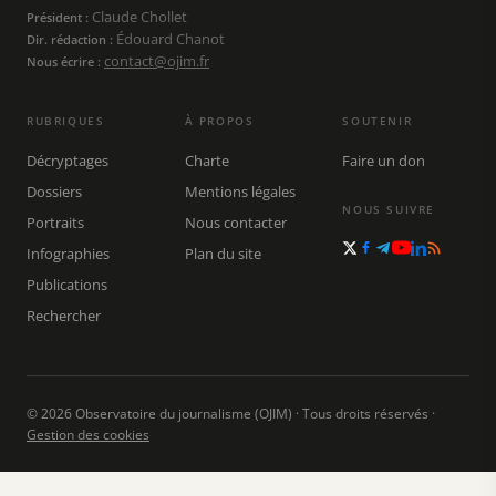
Claude Chollet
Président :
Édouard Chanot
Dir. rédaction :
contact@ojim.fr
Nous écrire :
RUBRIQUES
À PROPOS
SOUTENIR
Décryptages
Charte
Faire un don
Dossiers
Mentions légales
NOUS SUIVRE
Portraits
Nous contacter
Infographies
Plan du site
Publications
Rechercher
© 2026 Observatoire du journalisme (OJIM) · Tous droits réservés ·
Gestion des cookies