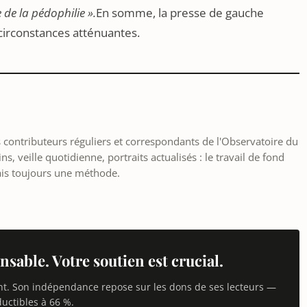
de la pédophilie ».
En somme, la presse de gauche
 circonstances atténuantes.
les contributeurs réguliers et correspondants de l'Observatoire du
, veille quotidienne, portraits actualisés : le travail de fond
ais toujours une méthode.
nsable. Votre soutien est crucial.
nt. Son indépendance repose sur les dons de ses lecteurs —
uctibles à 66 %.