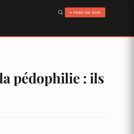
♥ FAIRE UN DON
a pédophilie : ils