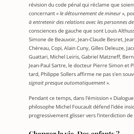
révision du code pénal qui réclame que soien
concernant
« le détournement de mineur »,
pou
à entretenir des relations avec les personnes d
consciences de gauche que sont Louis Althuss
Simone de Beauvoir, Jean-Claude Besret, Jean-
Chéreau, Copi, Alain Cuny, Gilles Deleuze, Jac
Guattari, Michel Leiris, Gabriel Matzneff, Ber
Jean-Paul Sartre, le docteur Pierre Simon et P
tard, Philippe Sollers affirme ne pas s’en souv
signait presque automatiquement ».
Pendant ce temps, dans l’émission « Dialogue
philosophe Michel Foucault défend l’idée insid
progressivement glisser vers l’interdiction de
Changer la vie. Des enfants ?