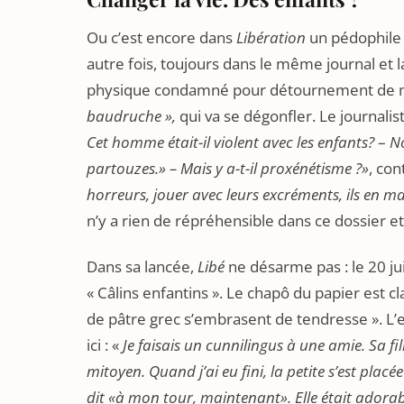
Ou c’est encore dans
Libération
un pédophile
autre fois, toujours dans le même journal e
physique condamné pour détournement de 
baudruche »,
qui va se dégonfler. Le journalis
Cet homme était-il violent avec les enfants?
–
N
partouzes.» – Mais y a-t-il proxénétisme ?»
, con
horreurs, jouer avec leurs excréments, ils en m
n’y a rien de répréhensible dans ce dossier e
Dans sa lancée,
Libé
ne désarme pas : le 20 jui
« Câlins enfantins ». Le chapô du papier est c
de pâtre grec s’embrasent de tendresse ». L’en
ici : «
Je faisais un cunnilingus à une amie. Sa fil
mitoyen. Quand j’ai eu fini, la petite s’est placé
dit «à mon tour, maintenant». Elle était adora