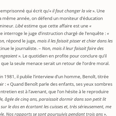
 emprisonné qui écrit qu’«
il faut changer la vie
». Une
t la même année, on défend un moniteur d’éducation
mineur.
Libé
estime que cette affaire est une
«
te interroge le juge d’instruction chargé de l’enquête :
«
on,
répond le juge
, mais il les faisait pisser et chier dans les
tinue le journaliste. –
Non, mais il leur faisait faire des
angeaient ».
Le quotidien en profite pour conclure qu’il
t que la seule menace serait un retour de l’ordre moral.
n 1981, il publie l’interview d’un homme, Benoît, titrée
lair : « Quand Benoît parle des enfants, ses yeux sombres
tretien est à l’avenant, que l’on hésite à le reproduire
le, âgée de cinq ans, paraissait dormir dans son petit lit
e sur le dos en écartant les cuisses et, très sérieusement, me
ble. Nos rapports se sont poursuivis pendant trois ans
».