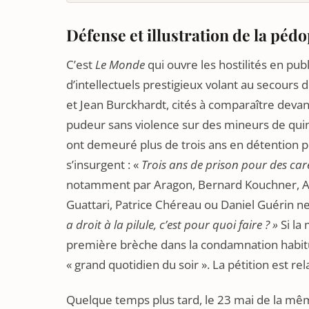
Défense et illustration de la péd
C’est
Le Monde
qui ouvre les hostilités en pu
d’intellectuels prestigieux volant au secours 
et Jean Burckhardt, cités à comparaître devant
pudeur sans violence sur des mineurs de qui
ont demeuré plus de trois ans en détention pr
s’insurgent : «
Trois ans de prison pour des cares
notamment par Aragon, Bernard Kouchner, And
Guattari, Patrice Chéreau ou Daniel Guérin ne
a droit à la pilule, c’est pour quoi faire ? »
Si la
première brèche dans la condamnation habituel
« grand quotidien du soir ». La pétition est rel
Quelque temps plus tard, le 23 mai de la mêm