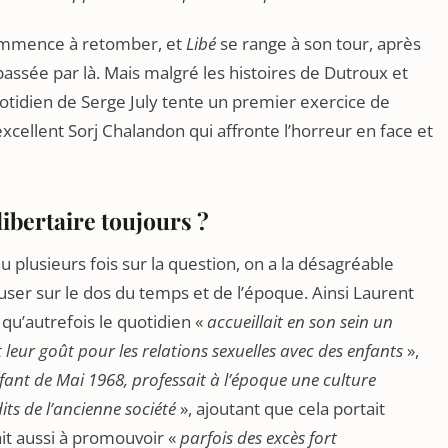
 commence à retomber, et
Libé
se range à son tour, après
 passée par là. Mais malgré les histoires de Dutroux et
uotidien de Serge July tente un premier exercice de
excellent Sorj Chalandon qui affronte l’horreur en face et
 libertaire toujours ?
nu plusieurs fois sur la question, on a la désagréable
user sur le dos du temps et de l’époque. Ainsi Laurent
t qu’autrefois le quotidien «
accueillait en son sein un
leur goût pour les relations sexuelles avec des enfants
»,
fant de Mai 1968, professait à l’époque une culture
dits de l’ancienne société
», ajoutant que cela portait
it aussi à promouvoir «
parfois des excès fort