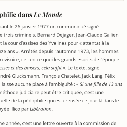
ophilie dans
Le Monde
bliant le 26 janvier 1977 un communiqué signé
de trois criminels, Bernard Dejager, Jean-Claude Gallien
 la cour d’assises des Yvelines pour « attentat à la
nze ans ». Arrêtés depuis l’automne 1973, les hommes
ovisoire, ce contre quoi les grands esprits de l’époque
ses et des baisers, cela suffit
». Le texte, signé
ré Glucksmann, François Chatelet, Jack Lang, Félix
 laisse aucune place à l’ambiguïté :
« Si une fille de 13 ans
 méthode judiciaire peut être critiquée, c’est une
le de la pédophilie qui est creusée ce jour-là dans le
ayée illico par
Libération
.
e année, c’est une lettre ouverte à la commission de