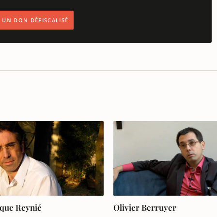
IS UN DON DÉFISCALISÉ
que Reynié
Olivier Berruyer