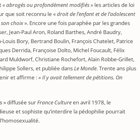
t
« abrogés ou profondément modifiés »
les articles de loi
r que soit reconnu le «
droit de l’enfant et de l’adolescent
e son choix
». Encore une fois paraphée par les grandes
er, Jean-Paul Aron, Roland Barthes, André Baudry,
Louis Bory, Bertrand Boulin, François Chatelet, Patrice
ques Derrida, Françoise Dolto, Michel Foucault, Félix
nard Muldworf, Christiane Rochefort, Alain Robbe-Grillet,
hilippe Sollers, et publiée dans
Le Monde
. Trente ans plus
enir et affirme :
« Il y avait tellement de pétitions. On
s » diffusée sur
France Culture
en avril 1978, le
ieuse et sophiste qu’interdire la pédophilie pourrait
 l’homosexualité.