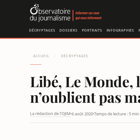
Panneau de gestion des cookies
DÉCRYPTAGES
DOSSIERS
PORTRAITS
INFOGRAPHIES
ACCUEIL
DÉCRYPTAGES
/
Libé, Le Monde, l
n’oublient pas m
La rédaction de l'OJIM
6 août 2020
Temps de lecture : 5 min
LIBÉ, LE MONDE, LA PRESSE DE GAUCHE ET LA PÉDOPH