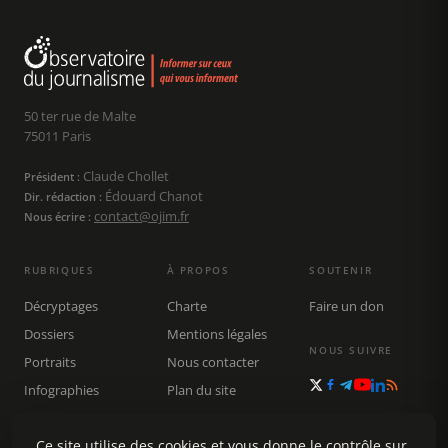
50 ter rue de Malte
75011 Paris
Claude Chollet
Président :
Édouard Chanot
Dir. rédaction :
contact@ojim.fr
Nous écrire :
RUBRIQUES
À PROPOS
SOUTENIR
Décryptages
Charte
Faire un don
Dossiers
Mentions légales
NOUS SUIVRE
Portraits
Nous contacter
Infographies
Plan du site
Publications
Ce site utilise des cookies et vous donne le contrôle sur
Rechercher