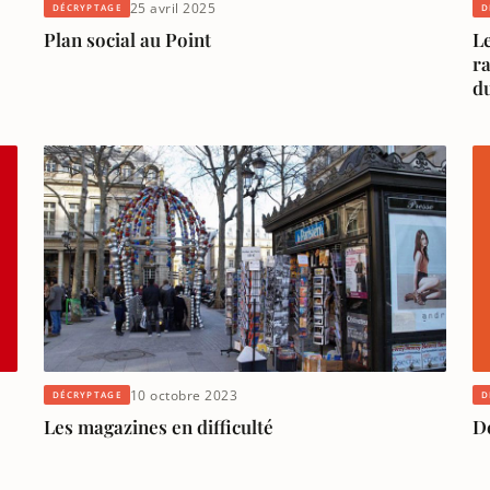
25 avril 2025
DÉCRYPTAGE
D
Plan social au Point
Le
ra
du
10 octobre 2023
DÉCRYPTAGE
D
Les magazines en difficulté
De