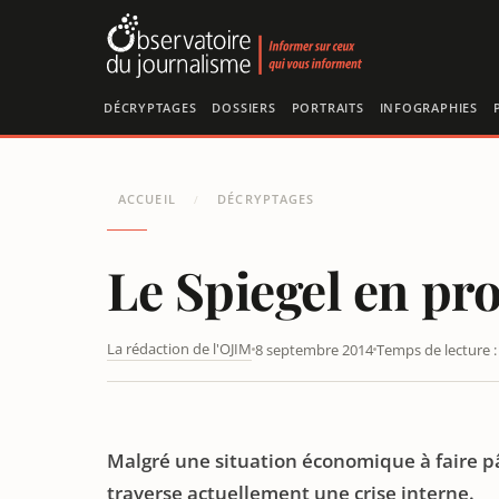
Panneau de gestion des cookies
DÉCRYPTAGES
DOSSIERS
PORTRAITS
INFOGRAPHIES
ACCUEIL
DÉCRYPTAGES
/
Le Spiegel en pro
La rédaction de l'OJIM
8 septembre 2014
Temps de lecture :
LE SPIEGEL EN PROIE À UNE CRISE INTERNE
Malgré une situation économique à faire pâ
traverse actuellement une crise interne.