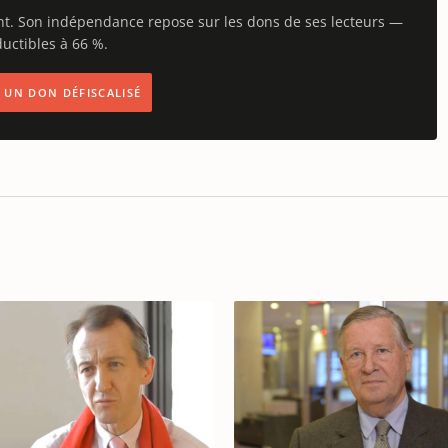
nt. Son indépendance repose sur les dons de ses lecteurs —
uctibles à 66 %.
IS UN DON DÉFISCALISÉ