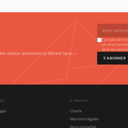
J'accepte de rec
ne seront jamais
via le lien prés
e les médias dominants préfèrent taire —
S'ABONNER
UES
À PROPOS
ages
Charte
Mentions légales
Nous contacter