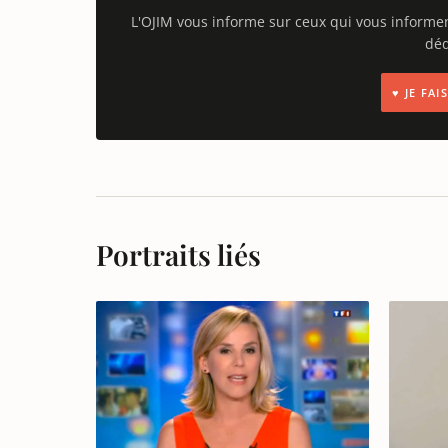
L'OJIM vous informe sur ceux qui vous informe
déd
♥ JE FA
Portraits liés