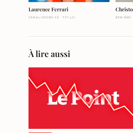
Laurence Ferrari
Christ
CANAL-CNEWS-C8 · TF1-LCI
BFM-RMC 
À lire aussi