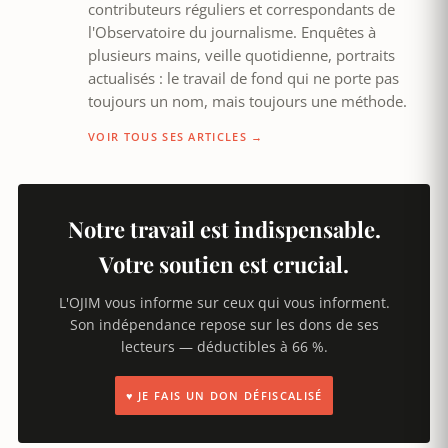
contributeurs réguliers et correspondants de
l'Observatoire du journalisme. Enquêtes à
plusieurs mains, veille quotidienne, portraits
actualisés : le travail de fond qui ne porte pas
toujours un nom, mais toujours une méthode.
VOIR TOUS SES ARTICLES →
Notre travail est indispensable.
Votre soutien est crucial.
L'OJIM vous informe sur ceux qui vous informent.
Son indépendance repose sur les dons de ses
lecteurs — déductibles à 66 %.
♥ JE FAIS UN DON DÉFISCALISÉ