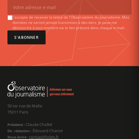
J'accepte de recevoir la lettre de l'Observatoire du journalisme. Mes
données ne seront jamais transmises à des tiers. Je peux me
désinscrire à tout moment via le lien présent dans chaque e-mail.
S'ABONNER
50 ter rue de Malte
75011 Paris
Claude Chollet
Président :
Édouard Chanot
Dir. rédaction :
contact@ojim.fr
Nous écrire :