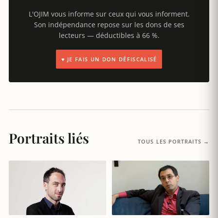
L'OJIM vous informe sur ceux qui vous informent.
Son indépendance repose sur les dons de ses
lecteurs — déductibles à 66 %.
♥ JE FAIS UN DON DÉFISCALISÉ
Portraits liés
TOUS LES PORTRAITS →