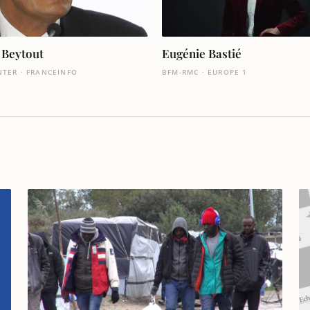
 Beytout
Eugénie Bastié
NTER · FRANCEINFO
BFM-RMC · EUROPE 1