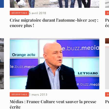
5 avril 2018
DÉCRYPTAGE
D
Crise migratoire durant l’automne-hiver 2017 :
P
encore plus !
éc
1 mars 2013
DÉCRYPTAGE
D
Médias : France Culture veut sauver la presse
Pr
écrite