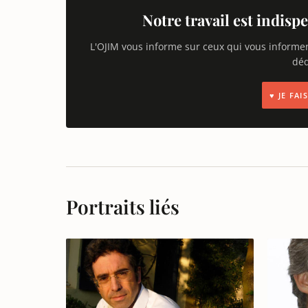
Notre travail est indispe
L'OJIM vous informe sur ceux qui vous informe
déd
♥ JE FA
Portraits liés