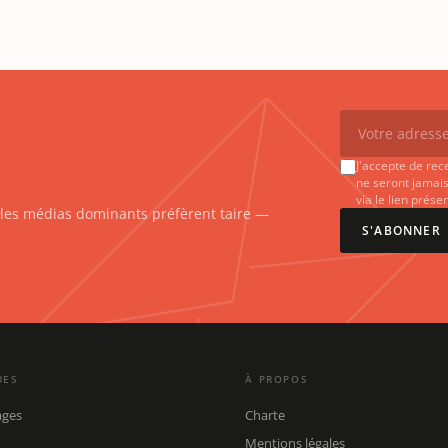
J'accepte de rec
ne seront jamais
via le lien prés
e les médias dominants préfèrent taire —
S'ABONNER
UES
À PROPOS
ages
Charte
Mentions légales