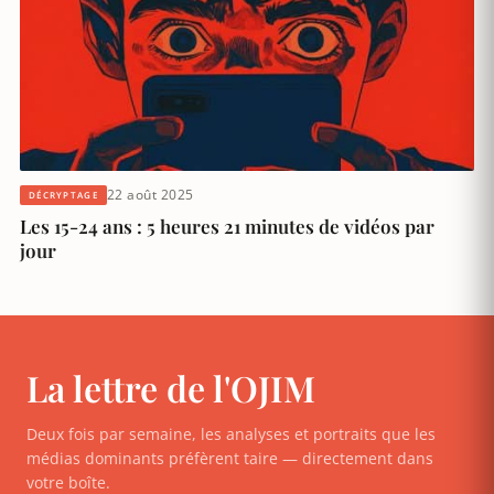
22 août 2025
DÉCRYPTAGE
Les 15-24 ans : 5 heures 21 minutes de vidéos par
jour
La lettre de l'OJIM
Deux fois par semaine, les analyses et portraits que les
médias dominants préfèrent taire — directement dans
votre boîte.