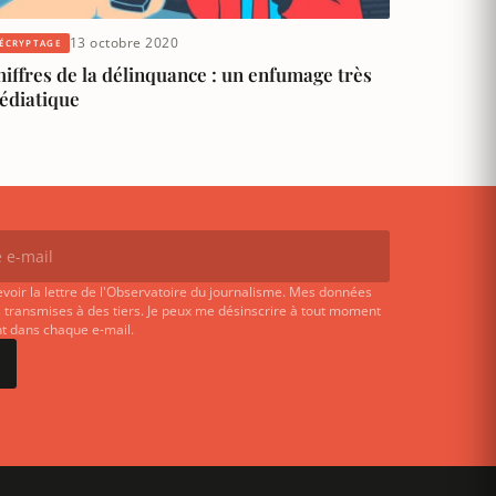
13 octobre 2020
ÉCRYPTAGE
iffres de la délinquance : un enfumage très
édiatique
evoir la lettre de l'Observatoire du journalisme. Mes données
 transmises à des tiers. Je peux me désinscrire à tout moment
ent dans chaque e-mail.