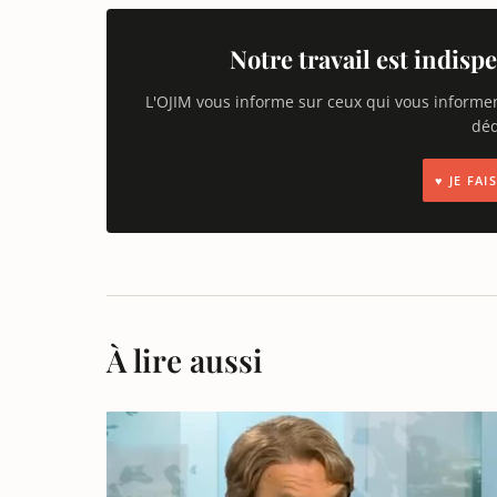
Notre travail est indispe
L'OJIM vous informe sur ceux qui vous informe
déd
♥ JE FA
À lire aussi