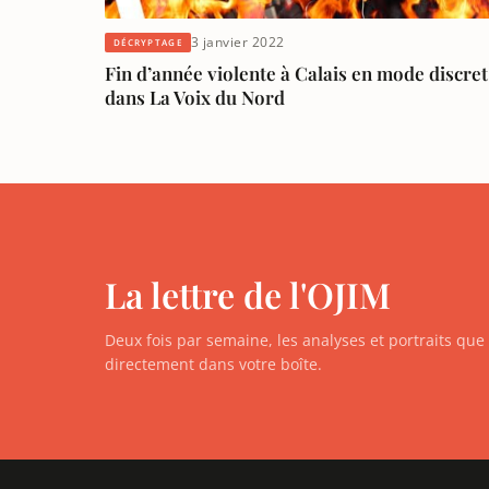
3 janvier 2022
DÉCRYPTAGE
Fin d’année violente à Calais en mode discret
dans La Voix du Nord
La lettre de l'OJIM
Deux fois par semaine, les analyses et portraits qu
directement dans votre boîte.