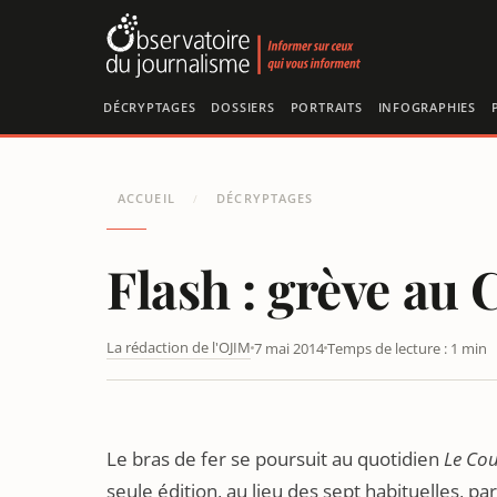
Panneau de gestion des cookies
DÉCRYPTAGES
DOSSIERS
PORTRAITS
INFOGRAPHIES
ACCUEIL
DÉCRYPTAGES
/
Flash : grève au 
La rédaction de l'OJIM
7 mai 2014
Temps de lecture : 1 min
FLASH : GRÈVE AU COURRIER PICARD
Le bras de fer se poursuit au quotidien
Le Cou
seule édition, au lieu des sept habituelles, pa