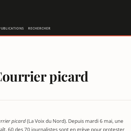
PUBLICATIONS
RECHERCHER
Courrier picard
rrier picard
(La Voix du Nord). Depuis mardi 6 mai, une
raît. 60 des 70 journalistes sont en grève pour protester