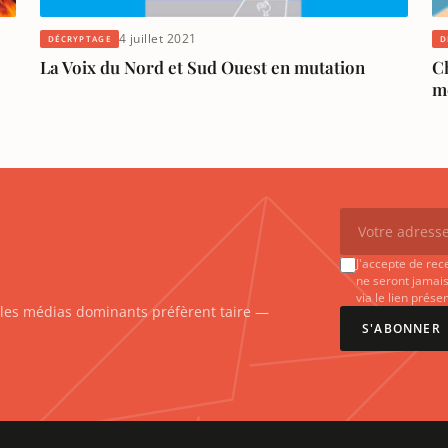
4 juillet 2021
DÉCRYPTAGE
D
La Voix du Nord et Sud Ouest en mutation
Ch
m
J'accepte de rec
ne seront jamais
via le lien prés
e les médias dominants préfèrent taire —
S'ABONNER