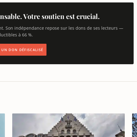
nsable. Votre soutien est crucial.
nt. Son indépendance repose sur les dons de ses lecteurs —
uctibles à 66 %.
IS UN DON DÉFISCALISÉ