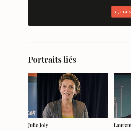
♥ JE FA
Portraits liés
Julie Joly
Laurent