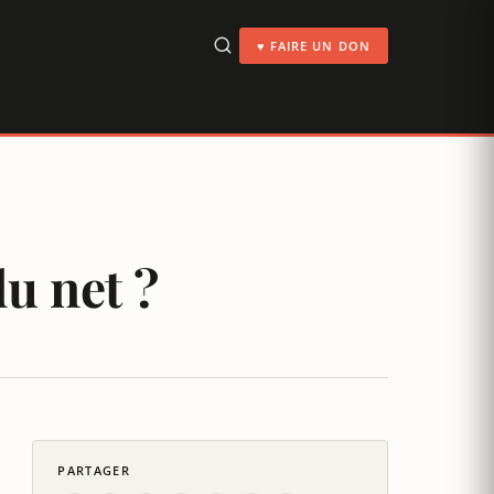
♥ FAIRE UN DON
du net ?
PARTAGER