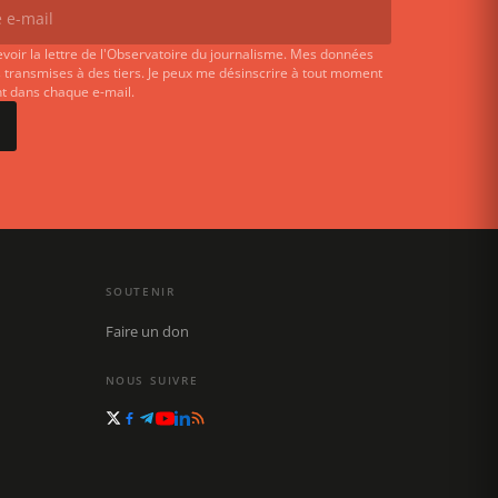
evoir la lettre de l'Observatoire du journalisme. Mes données
 transmises à des tiers. Je peux me désinscrire à tout moment
ent dans chaque e-mail.
SOUTENIR
Faire un don
NOUS SUIVRE