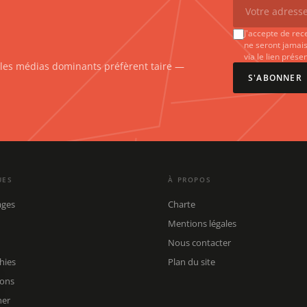
J'accepte de rec
ne seront jamais
via le lien prés
e les médias dominants préfèrent taire —
S'ABONNER
UES
À PROPOS
ages
Charte
Mentions légales
Nous contacter
hies
Plan du site
ions
her