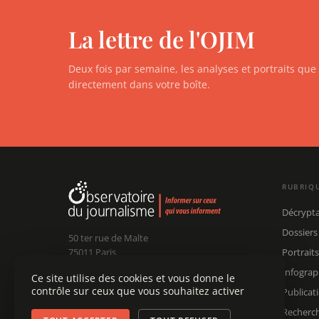
La lettre de l'OJIM
Deux fois par semaine, les analyses et portraits qu
directement dans votre boîte.
RUBRIQ
Décrypt
Dossiers
50 ter rue de Malte
75011 Paris
Portraits
Infograp
Ce site utilise des cookies et vous donne le
Claude Chollet
Président :
contrôle sur ceux que vous souhaitez activer
Publicat
Édouard Chanot
Dir. rédaction :
contact@ojim.fr
Nous écrire :
Recherc