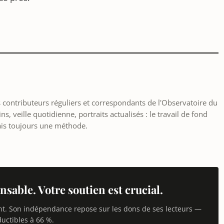
les contributeurs réguliers et correspondants de l'Observatoire du
, veille quotidienne, portraits actualisés : le travail de fond
ais toujours une méthode.
nsable. Votre soutien est crucial.
nt. Son indépendance repose sur les dons de ses lecteurs —
uctibles à 66 %.