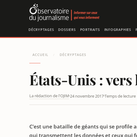
Panneau de gestion des cookies
DÉCRYPTAGES
DOSSIERS
PORTRAITS
INFOGRAPHIES
ACCUEIL
DÉCRYPTAGES
/
États-Unis : vers 
La rédaction de l'OJIM
24 novembre 2017
Temps de lecture 
ÉTATS-UNIS : VERS LA FIN DE LA NEUTRALITÉ DU NET ?
C’est une bataille de géants qui se profile
qui transmettent les données et ceux qui f