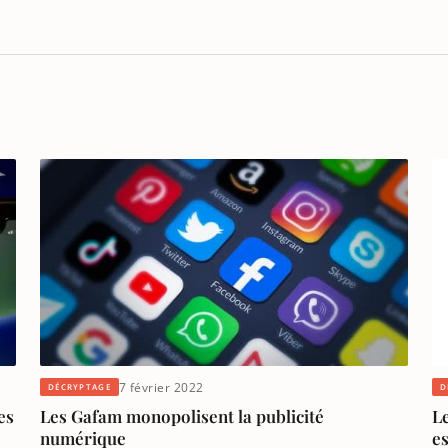
7 février 2022
DÉCRYPTAGE
D
es
Les Gafam monopolisent la publicité
L
numérique
es