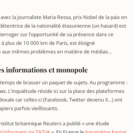
 avec la journaliste Maria Ressa, prix Nobel de la paix en
 détentrice de la nationalité étasunienne (un hasard) est
terroger sur l’opportunité de sa présence dans ce
 à plus de 10 000 km de Paris, est éloigné
face aux mêmes problèmes en matière de médias…
s informations et monopole
le temps de brasser un paquet de sujets. Au programme :
ews
. L’inquiétude réside ici sur la place des plateformes
doxale car celles-ci (Facebook, Twitter devenu X…) ont
ers parfois vieillissants.
institut britannique Reuters a publié « une étude
s’informent via TikTok
». En France le
baromètre Kantar