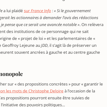
de
a lui plaidé
sur
France Info
:
« Si le gouvernement
gerait les actionnaires à demander l’avis des rédactions
je pense que ce serait une avancée notable »
. On relèvera
nt des institutions de ce personnage qui ne sait
igine de « projet de loi » et les parlementaires de «
aire Geoffroy Lejeune au
JDD
, il s’agit là de préserver un
emeurent souvent ancrées à gauche et au centre gauche
 monopole
er sur « des propositions concrètes » pour « garantir le
lon les mots de Christophe Deloire
à l’occasion de la
es propositions pourront ensuite être suivies de
 l’initiative des pouvoirs politiques…