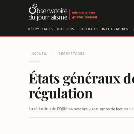
Panneau de gestion des cookies
DÉCRYPTAGES
DOSSIERS
PORTRAITS
INFOGRAPHIES
ACCUEIL
DÉCRYPTAGES
/
États généraux de
régulation
La rédaction de l'OJIM
14 octobre 2023
Temps de lecture : 7
ÉTATS GÉNÉRAUX DE L’INFORMATION : ENTRE INQUIÉ