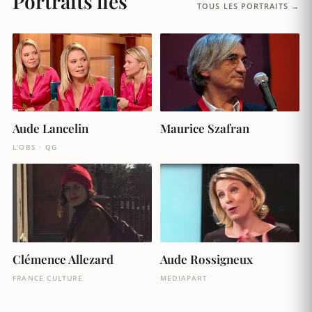
Portraits liés
TOUS LES PORTRAITS →
Aude Lancelin
Maurice Szafran
L'OBS · QG
Aude Rossigneux
Clémence Allezard
MEDIAPART
FRANCE CULTURE