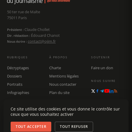
50 ter rue de Malte
75011 Paris
Claude Chollet
Président :
Édouard Chanot
Dir. rédaction :
contact@ojim.fr
Nous écrire :
RUBRIQUES
À PROPOS
SOUTENIR
Décryptages
Charte
Faire un don
Dossiers
Mentions légales
NOUS SUIVRE
Portraits
Nous contacter
Infographies
Plan du site
Publications
Ce site utilise des cookies et vous donne le contrôle sur
Rechercher
ceux que vous souhaitez activer
TOUT ACCEPTER
TOUT REFUSER