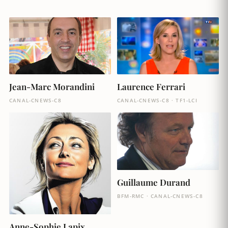
Jean-Marc Morandini
Laurence Ferrari
CANAL-CNEWS-C8
CANAL-CNEWS-C8 · TF1-LCI
Guillaume Durand
BFM-RMC · CANAL-CNEWS-C8
Anne-Sophie Lapix