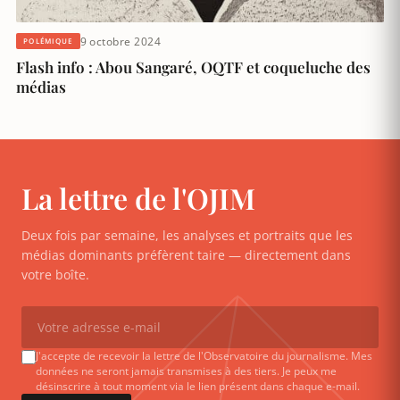
9 octobre 2024
POLÉMIQUE
Flash info : Abou Sangaré, OQTF et coqueluche des
médias
La lettre de l'OJIM
Deux fois par semaine, les analyses et portraits que les
médias dominants préfèrent taire — directement dans
votre boîte.
J'accepte de recevoir la lettre de l'Observatoire du journalisme. Mes
données ne seront jamais transmises à des tiers. Je peux me
désinscrire à tout moment via le lien présent dans chaque e-mail.