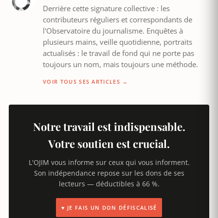
Derrière cette signature collective : les
contributeurs réguliers et correspondants de
l'Observatoire du journalisme. Enquêtes à
plusieurs mains, veille quotidienne, portraits
actualisés : le travail de fond qui ne porte pas
toujours un nom, mais toujours une méthode.
VOIR TOUS SES ARTICLES →
Notre travail est indispensable.
Votre soutien est crucial.
L'OJIM vous informe sur ceux qui vous informent.
Son indépendance repose sur les dons de ses
lecteurs — déductibles à 66 %.
♥ JE FAIS UN DON DÉFISCALISÉ