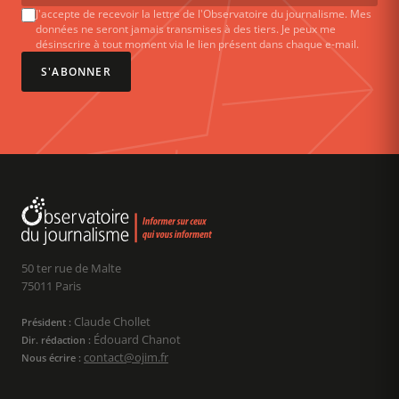
J'accepte de recevoir la lettre de l'Observatoire du journalisme. Mes
données ne seront jamais transmises à des tiers. Je peux me
désinscrire à tout moment via le lien présent dans chaque e-mail.
S'ABONNER
50 ter rue de Malte
75011 Paris
Claude Chollet
Président :
Édouard Chanot
Dir. rédaction :
contact@ojim.fr
Nous écrire :