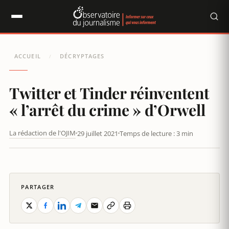
Panneau de gestion des cookies
ACCUEIL
DÉCRYPTAGES
/
Twitter et Tinder réinventent
« l’arrêt du crime » d’Orwell
La rédaction de l'OJIM
29 juillet 2021
Temps de lecture : 3 min
TWITTER ET TINDER RÉINVENTENT « L’ARRÊT DU CRIME »
D’ORWELL
PARTAGER