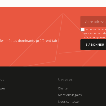
J'accepte de rec
ne seront jamais
via le lien prés
e les médias dominants préfèrent taire —
S'ABONNER
UES
À PROPOS
ages
Charte
Mentions légales
Nous contacter