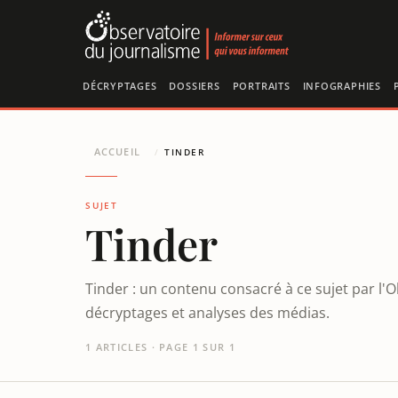
Panneau de gestion des cookies
DÉCRYPTAGES
DOSSIERS
PORTRAITS
INFOGRAPHIES
ACCUEIL
/
TINDER
SUJET
Tinder
Tinder : un contenu consacré à ce sujet par l'
décryptages et analyses des médias.
1 ARTICLES · PAGE 1 SUR 1