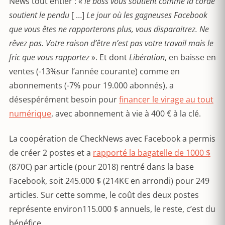
News tout entier : «
le boss vous soutient comme la corde
soutient le pendu
[ …]
Le jour où les gagneuses Facebook
que vous êtes ne rapporterons plus, vous disparaitrez. Ne
rêvez pas. Votre raison d’être n’est pas votre travail mais le
fric que vous rapportez
». Et dont
Libération
, en baisse en
ventes (-13%sur l’année courante) comme en
abonnements (-7% pour 19.000 abonnés), a
désespérément besoin pour
financer le virage au tout
numérique
, avec abonnement à vie à 400 € à la clé.
La coopération de CheckNews avec Facebook a permis
de créer 2 postes et a
rapporté la bagatelle de 1000 $
(870€) par article (pour 2018) rentré dans la base
Facebook, soit 245.000 $ (214K€ en arrondi) pour 249
articles. Sur cette somme, le coût des deux postes
représente environ115.000 $ annuels, le reste, c’est du
bénéfice.