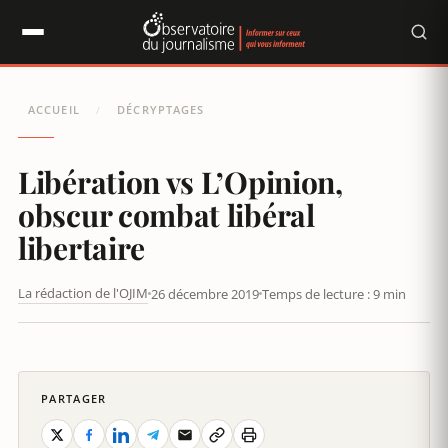
Panneau de gestion des cookies
ACCUEIL
DÉCRYPTAGES
/
Libération vs L’Opinion,
obscur combat libéral
libertaire
La rédaction de l'OJIM
26 décembre 2019
Temps de lecture : 9 min
LIBÉRATION VS L’OPINION, OBSCUR COMBAT LIBÉRAL
LIBERTAIRE
PARTAGER