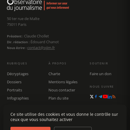
50 ter rue de Malte
75011 Paris
Claude Chollet
Président :
Édouard Chanot
Dir. rédaction :
contact@ojim.fr
Nous écrire :
RUBRIQUES
À PROPOS
SOUTENIR
Décryptages
Charte
Faire un don
Dossiers
Mentions légales
NOUS SUIVRE
Portraits
Nous contacter
Infographies
Plan du site
Publications
Ce site utilise des cookies et vous donne le contrôle sur
Rechercher
ceux que vous souhaitez activer