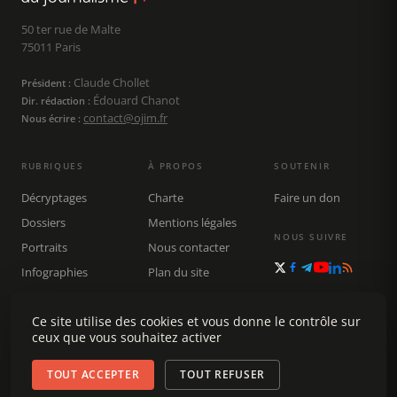
50 ter rue de Malte
75011 Paris
Claude Chollet
Président :
Édouard Chanot
Dir. rédaction :
contact@ojim.fr
Nous écrire :
RUBRIQUES
À PROPOS
SOUTENIR
Décryptages
Charte
Faire un don
Dossiers
Mentions légales
NOUS SUIVRE
Portraits
Nous contacter
Infographies
Plan du site
Publications
Rechercher
Ce site utilise des cookies et vous donne le contrôle sur
ceux que vous souhaitez activer
TOUT ACCEPTER
TOUT REFUSER