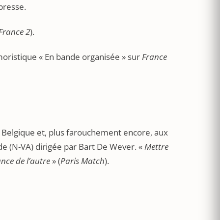
presse.
France 2
).
moristique « En bande organisée » sur
France
a Belgique et, plus farouchement encore, aux
e (N-VA) dirigée par Bart De Wever. «
Mettre
ance de l’autre
» (
Paris Match
).