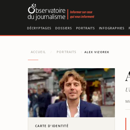
Panneau de gestion des cookies
DÉCRYPTAGES
DOSSIERS
PORTRAITS
INFOGRAPHIES
ACCUEIL
PORTRAITS
/
/
ALEX VIZOREK
U
Mi
CARTE D'IDENTITÉ