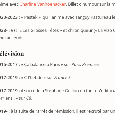
nime avec
Charline Vanhoenacker
. Billet d’humour sur la 
020-2023 :
« Pastek », qu’il anime avec Tanguy Pastureau l
23- :
RTL
, « Les Grosses Têtes » et chroniqueur (« La Vizo
ndi au jeudi.
élévision
015-2017 :
« Ça balance à Paris » sur
Paris Première
.
017-2019 :
« C l’hebdo » sur
France 5
.
017-2019 :
il succède à Stéphane Guillon en tant qu’éditoria
rriens ! » sur
C8
.
19- :
à la suite de l’arrêt de l’émission, il est recruté par 