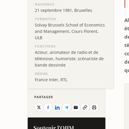
NAISSANCE
21 septembre 1981, Bruxelles
FORMATION
Al
Solvay Brussels School of Economics
é
and Management, Cours Florent,
d
ULB
t
FONCTIONS
Acteur, animateur de radio et de
c
télévision, humoriste, scénariste de
d
bande dessinée
q
MÉDIAS
France Inter, RTL
PARTAGER
Soutenir l'OJIM