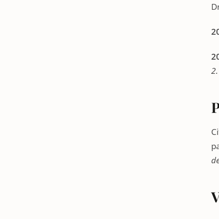
Dr
2
2
2
.
P
Ci
pa
de
V