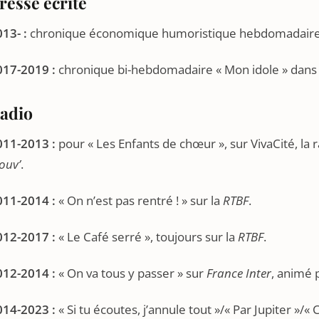
resse écrite
13- :
chronique économique humoristique hebdomadaire 
017-2019 :
chronique bi-hebdomadaire « Mon idole » dan
adio
011-2013 :
pour « Les Enfants de chœur », sur VivaCité, la 
ouv’
.
011-2014 :
« On n’est pas rentré ! » sur la
RTBF
.
012-2017 :
« Le Café serré », toujours sur la
RTBF
.
012-2014 :
« On va tous y passer » sur
France Inter
, animé 
014-2023 :
« Si tu écoutes, j’annule tout »/« Par Jupiter »/«