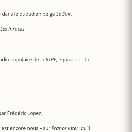
dans le quotidien belge
Le Soir
.
s
Les Inrocks
.
radio populaire de la
RTBF
, équivalent du
par Frédéric Lopez.
 C’est encore nous » sur
France Inter
, qu’il