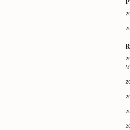
P
20
2
R
2
M
2
2
2
2