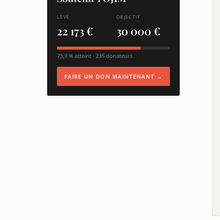
LEVÉ
OBJECTIF
22 173 €
30 000 €
73,9 % atteint · 235 donateurs
FAIRE UN DON MAINTENANT →