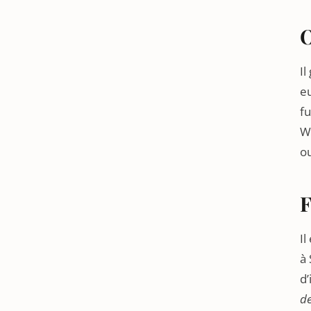
O
Il
eu
fu
Wi
ou
F
Il
à 
d’
de