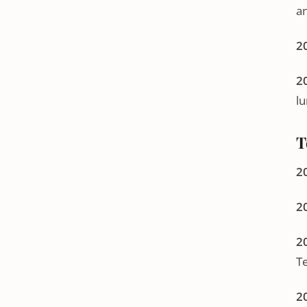
a
2
20
lu
T
2
2
2
Te
20