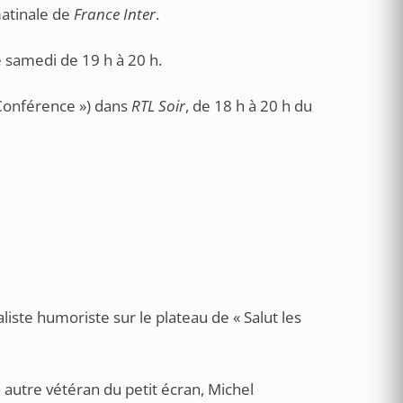
matinale de
France Inter
.
e samedi de 19 h à 20 h.
 Conférence ») dans
RTL Soir
, de 18 h à 20 h du
liste humoriste sur le plateau de « Salut les
un autre vétéran du petit écran, Michel