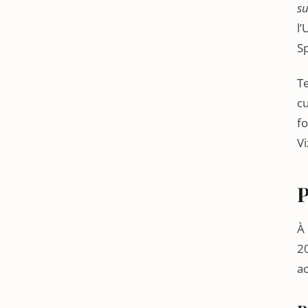
su
l’
Sp
Te
cu
fo
Vi
P
À 
20
ao