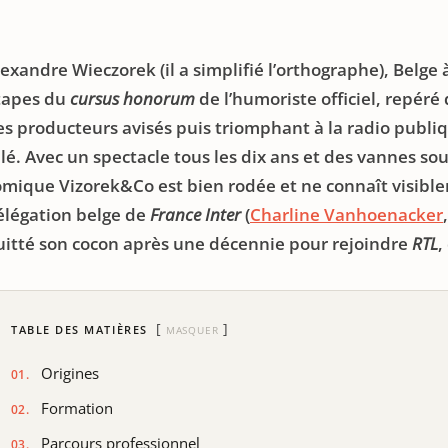
exandre Wieczorek (il a simplifié l’orthographe), Belge à 
tapes du
cursus honorum
de l’humoriste officiel, repéré 
es producteurs avisés puis triomphant à la radio publiq
élé. Avec un spectacle tous les dix ans et des vannes s
omique Vizorek&Co est bien rodée et ne connaît visibl
élégation belge de
France Inter
(
Charline Vanhoenacker
uitté son cocon après une décennie pour rejoindre
RTL
,
TABLE DES MATIÈRES
MASQUER
Origines
Formation
Parcours professionnel