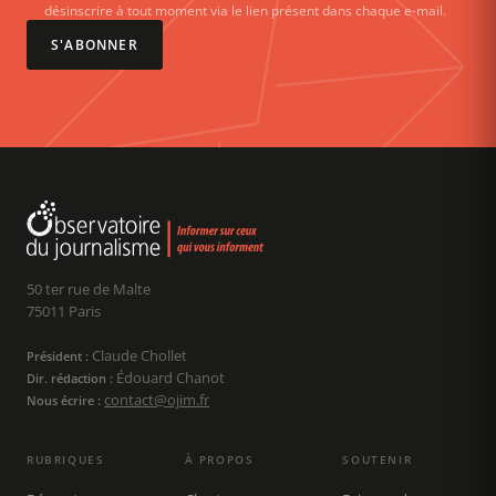
désinscrire à tout moment via le lien présent dans chaque e-mail.
S'ABONNER
50 ter rue de Malte
75011 Paris
Claude Chollet
Président :
Édouard Chanot
Dir. rédaction :
contact@ojim.fr
Nous écrire :
RUBRIQUES
À PROPOS
SOUTENIR