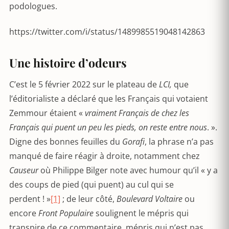
podologues.
https://twitter.com/i/status/1489985519048142863
Une histoire d’odeurs
C’est le 5 février 2022 sur le plateau de
LCI,
que
l’éditorialiste a déclaré que les Français qui votaient
Zemmour étaient «
vraiment Français de chez les
Français qui puent un peu les pieds, on reste entre nous
. ».
Digne des bonnes feuilles du
Gorafi
, la phrase n’a pas
manqué de faire réagir à droite, notamment chez
Causeur
où Philippe Bilger note avec humour qu’il « y a
des coups de pied (qui puent) au cul qui se
perdent ! »
[1]
; de leur côté,
Boulevard Voltaire
ou
encore
Front Populaire
soulignent le mépris qui
transpire de ce commentaire, mépris qui n’est pas