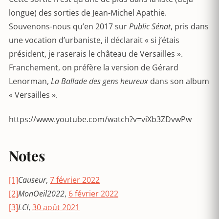
longue) des sorties de Jean-Michel Apathie.
Souvenons-nous qu’en 2017 sur
Public Sénat
, pris dans
une vocation d’urbaniste, il déclarait « si j’étais
président, je raserais le château de Versailles ».
Franchement, on préfère la version de Gérard
Lenorman,
La Ballade des gens heureux
dans son album
« Versailles ».
https://www.youtube.com/watch?v=viXb3ZDvwPw
Notes
[1]
Causeur
,
7 février 2022
[2]
MonOeil2022
,
6 février 2022
[3]
LCI
,
30 août 2021