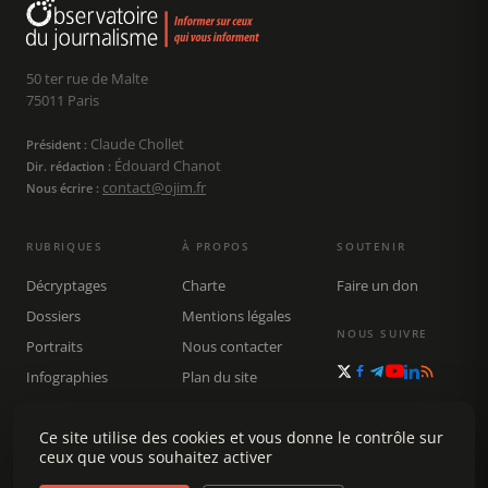
50 ter rue de Malte
75011 Paris
Claude Chollet
Président :
Édouard Chanot
Dir. rédaction :
contact@ojim.fr
Nous écrire :
RUBRIQUES
À PROPOS
SOUTENIR
Décryptages
Charte
Faire un don
Dossiers
Mentions légales
NOUS SUIVRE
Portraits
Nous contacter
Infographies
Plan du site
Publications
Rechercher
Ce site utilise des cookies et vous donne le contrôle sur
ceux que vous souhaitez activer