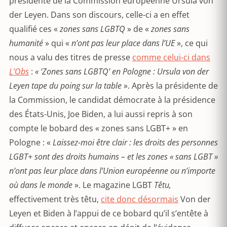
présidente de la Commission européenne Ursula von
der Leyen. Dans son discours, celle-ci a en effet
qualifié ces «
zones sans LGBTQ
» de «
zones sans
humanité
» qui «
n’ont pas leur place dans l’UE
», ce qui
nous a valu des titres de presse
comme celui-ci dans
L’Obs
:
« ‘Zones sans LGBTQ’ en Pologne : Ursula von der
Leyen tape du poing sur la table
». Après la présidente de
la Commission, le candidat démocrate à la présidence
des États-Unis, Joe Biden, a lui aussi repris à son
compte le bobard des « zones sans LGBT+ » en
Pologne : «
Laissez-moi être clair : les droits des personnes
LGBT+ sont des droits humains – et les zones « sans LGBT »
n’ont pas leur place dans l’Union européenne ou n’importe
où dans le monde
». Le magazine LGBT
Têtu,
effectivement très têtu,
cite donc désormais
Von der
Leyen et Biden à l’appui de ce bobard qu’il s’entête à