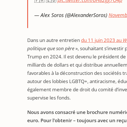
🇫🇷 🇪🇺
pic.twitter.com/bH82gg7O4p
— Alex Soros (@AlexanderSoros)
Novembe
Dans un autre entretien
du 11 juin 2023 au
Wa
politique que son père
», souhaitant s’investi
Trump en 2024. Il est devenu le président de 
milliards de dollars et qui distribue annuellem
favorables à la déconstruction des sociétés 
autour des lobbies LGBTQ+, antiracisme, éducat
également membre de droit du comité d’inve
supervise les fonds.
Nous avons consacré une brochure numériq
euro. Pour l’obtenir – toujours avec un reçu