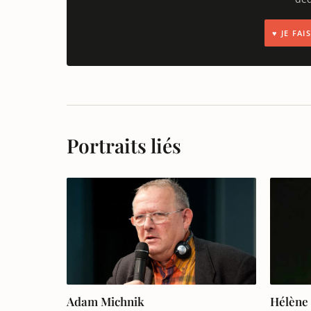
♥ JE FA
Portraits liés
Adam Michnik
Hélène