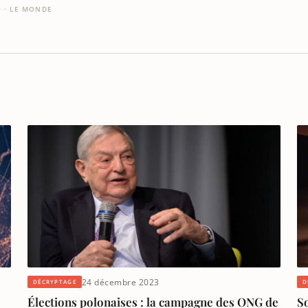
O · LE MONDE
24 décembre 2023
DÉCRYPTAGE
D
Élections polonaises : la campagne des ONG de
So