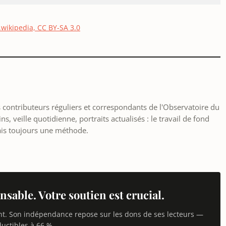
.wikipedia, CC BY-SA 3.0
les contributeurs réguliers et correspondants de l'Observatoire du
, veille quotidienne, portraits actualisés : le travail de fond
ais toujours une méthode.
nsable. Votre soutien est crucial.
nt. Son indépendance repose sur les dons de ses lecteurs —
uctibles à 66 %.