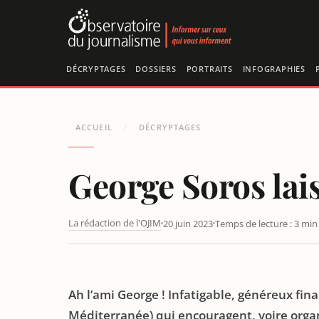
Panneau de gestion des cookies
DÉCRYPTAGES
DOSSIERS
PORTRAITS
INFOGRAPHIES
ACCUEIL
DÉCRYPTAGES
/
George Soros lais
La rédaction de l'OJIM
20 juin 2023
Temps de lecture : 3 min
GEORGE SOROS LAISSE SA SUCCESSION À SON FILS AL
Ah l’ami George ! Infatigable, généreux fin
Méditerranée) qui encouragent, voire orga