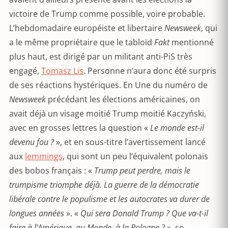
victoire de Trump comme possible, voire probable.
L’hebdomadaire européiste et libertaire
Newsweek
, qui
a le même propriétaire que le tabloïd
Fakt
mentionné
plus haut, est dirigé par un militant anti-PiS très
engagé,
Tomasz Lis
. Personne n’aura donc été surpris
de ses réactions hystériques. En Une du numéro de
Newsweek
précédant les élections américaines, on
avait déjà un visage moitié Trump moitié Kaczyński,
avec en grosses lettres la question «
Le monde est-il
devenu fou ?
», et en sous-titre l’avertissement lancé
aux
lemmings
, qui sont un peu l’équivalent polonais
des bobos français : «
Trump peut perdre, mais le
trumpisme triomphe déjà. La guerre de la démocratie
libérale contre le populisme et les autocrates va durer de
longues années
». «
Qui sera Donald Trump ? Que va-t-il
faire à l’Amérique, au Monde, à la Pologne ?
», se