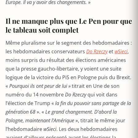
Europe. Il va y avoir des changements.
»
Il ne manque plus que Le Pen pour que
le tableau soit complet
Même pluralisme sur le segment des hebdomadaires :
les hebdomadaires conservateurs
Do Rzeczy
et
wSieci
,
moins surpris du résultat des élections américaines
que la presse gaucho-libertaire, y voient une suite
logique de la victoire du PiS en Pologne puis du Brexit.
«
Pourquoi ils ont peur de lui »
titrait en Une de son
numéro du 14 novembre
Do Rzeczy
qui voit dans
l’élection de Trump «
la fin du pouvoir sans partage de la
génération 68
». «
Le grand changement. D’abord la
Pologne, maintenant l’Amérique
», titrait le même jour
l’hebdomadaire
wSieci
. Les deux hebdomadaires
avaient d’ailleurs présenté avant les élections la