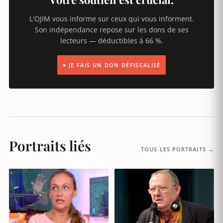
L'OJIM vous informe sur ceux qui vous informent.
Son indépendance repose sur les dons de ses
lecteurs — déductibles à 66 %.
♥ JE FAIS UN DON DÉFISCALISÉ
Portraits liés
TOUS LES PORTRAITS →