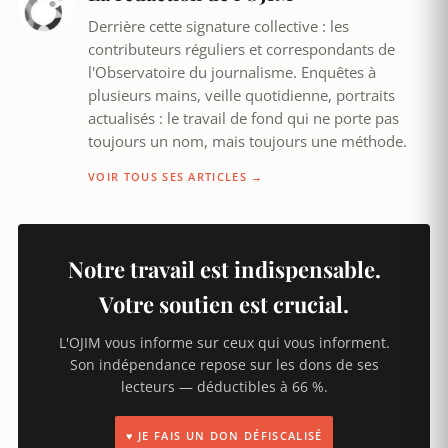
Derrière cette signature collective : les
contributeurs réguliers et correspondants de
l'Observatoire du journalisme. Enquêtes à
plusieurs mains, veille quotidienne, portraits
actualisés : le travail de fond qui ne porte pas
toujours un nom, mais toujours une méthode.
VOIR TOUS SES ARTICLES →
Notre travail est indispensable.
Votre soutien est crucial.
L'OJIM vous informe sur ceux qui vous informent.
Son indépendance repose sur les dons de ses
lecteurs — déductibles à 66 %.
♥ JE FAIS UN DON DÉFISCALISÉ