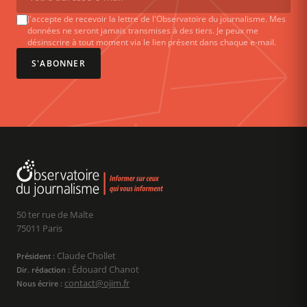
J'accepte de recevoir la lettre de l'Observatoire du journalisme. Mes
données ne seront jamais transmises à des tiers. Je peux me
désinscrire à tout moment via le lien présent dans chaque e-mail.
S'ABONNER
50 ter rue de Malte
75011 Paris
Claude Chollet
Président :
Édouard Chanot
Dir. rédaction :
contact@ojim.fr
Nous écrire :