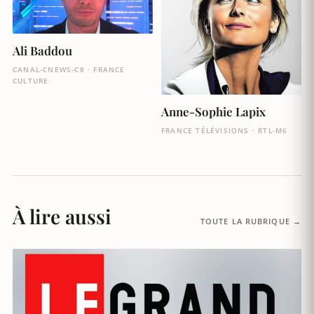
Ali Baddou
CANAL-CNEWS-C8 · FRANCE
CULTURE
Anne-Sophie Lapix
FRANCE TÉLÉVISIONS · RTL-M6
À lire aussi
TOUTE LA RUBRIQUE →