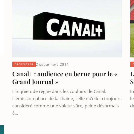
2 septembre 2014
DÉCRYPTAGE
Canal+ : audience en berne pour le «
L
Grand Journal »
S
L’inquiétude règne dans les couloirs de Canal.
I
L’émission phare de la chaîne, celle qu’elle a toujours
le
considéré comme une valeur sûre, peine désormais
d
à…