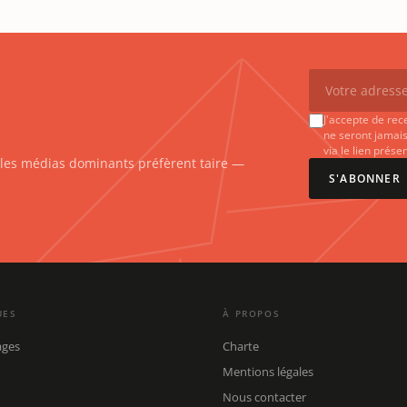
J'accepte de rec
ne seront jamais
via le lien prés
e les médias dominants préfèrent taire —
S'ABONNER
UES
À PROPOS
ages
Charte
Mentions légales
Nous contacter