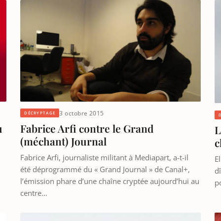
3 octobre 2015
DÉCRYPTAGE
u
Fabrice Arfi contre le Grand
L
(méchant) Journal
c
Fabrice Arfi, journaliste militant à Mediapart, a-t-il
El
été déprogrammé du « Grand Journal » de Canal+,
d
l’émission phare d’une chaîne cryptée aujourd’hui au
p
centre…