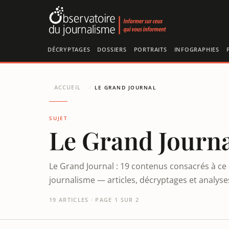
Panneau de gestion des cookies
DÉCRYPTAGES
DOSSIERS
PORTRAITS
INFOGRAPHIES
ACCUEIL
/
LE GRAND JOURNAL
SUJET
Le Grand Journ
Le Grand Journal : 19 contenus consacrés à ce 
journalisme — articles, décryptages et analys
19 ARTICLES · PAGE 1 SUR 2