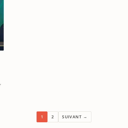
,
1
2
SUIVANT →