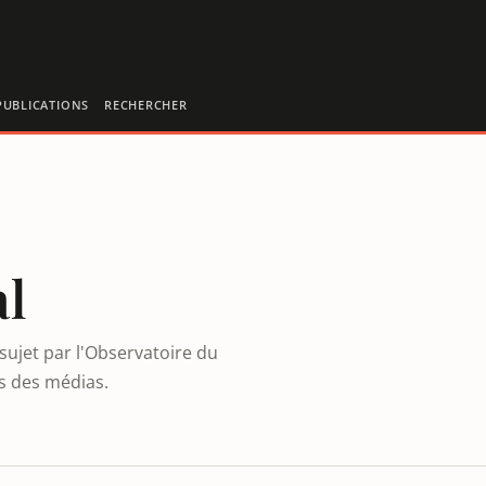
PUBLICATIONS
RECHERCHER
al
sujet par l'Observatoire du
es des médias.