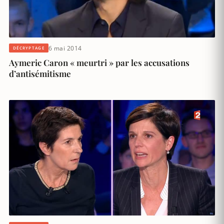
6 mai 2014
DÉCRYPTAGE
Aymeric Caron « meurtri » par les accusations
d’antisémitisme