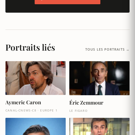
Portraits liés
TOUS LES PORTRAITS →
Aymeric Caron
Éric Zemmour
CANAL-CNEWS-C8 · EUROPE 1
LE FIGARO