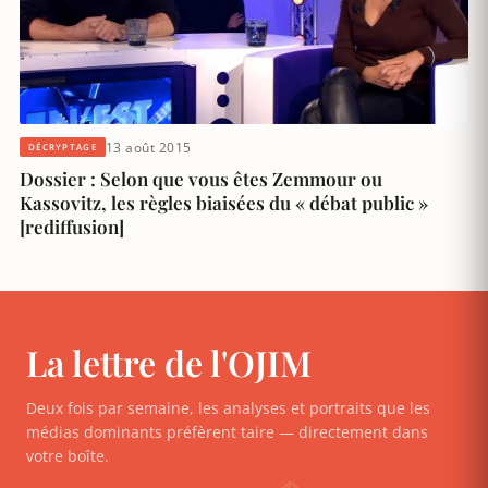
13 août 2015
DÉCRYPTAGE
Dossier : Selon que vous êtes Zemmour ou
Kassovitz, les règles biaisées du « débat public »
[rediffusion]
La lettre de l'OJIM
Deux fois par semaine, les analyses et portraits que les
médias dominants préfèrent taire — directement dans
votre boîte.