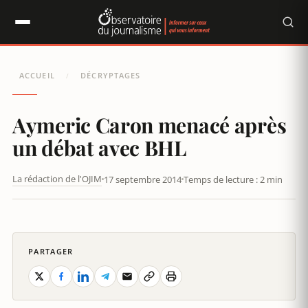
Panneau de gestion des cookies
ACCUEIL
DÉCRYPTAGES
/
Aymeric Caron menacé après
un débat avec BHL
La rédaction de l'OJIM
17 septembre 2014
Temps de lecture : 2 min
AYMERIC CARON MENACÉ APRÈS UN DÉBAT AVEC BHL
PARTAGER