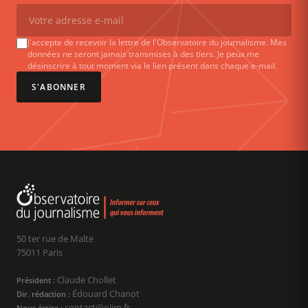
J'accepte de recevoir la lettre de l'Observatoire du journalisme. Mes
données ne seront jamais transmises à des tiers. Je peux me
désinscrire à tout moment via le lien présent dans chaque e-mail.
S'ABONNER
50 ter rue de Malte
75011 Paris
Claude Chollet
Président :
Édouard Chanot
Dir. rédaction :
contact@ojim.fr
Nous écrire :