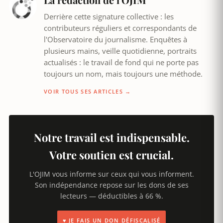
Derrière cette signature collective : les
contributeurs réguliers et correspondants de
l'Observatoire du journalisme. Enquêtes à
plusieurs mains, veille quotidienne, portraits
actualisés : le travail de fond qui ne porte pas
toujours un nom, mais toujours une méthode.
VOIR TOUS SES ARTICLES →
Notre travail est indispensable.
Votre soutien est crucial.
L'OJIM vous informe sur ceux qui vous informent.
Son indépendance repose sur les dons de ses
lecteurs — déductibles à 66 %.
♥ JE FAIS UN DON DÉFISCALISÉ