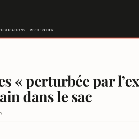
PUBLICATIONS
RECHERCHER
s « perturbée par l’ex
in dans le sac
n
ITE » : BFMTV PRIS LA MAIN DANS LE SAC