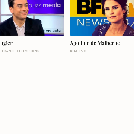
Bugier
Apolline de Malherbe
· FRANCE TÉLÉVISIONS
BFM-RMC