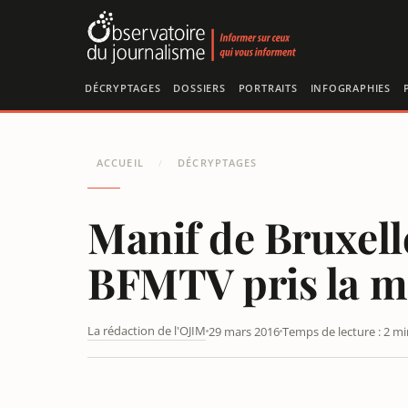
Panneau de gestion des cookies
DÉCRYPTAGES
DOSSIERS
PORTRAITS
INFOGRAPHIES
ACCUEIL
DÉCRYPTAGES
/
Manif de Bruxelle
BFMTV pris la ma
La rédaction de l'OJIM
29 mars 2016
Temps de lecture : 2 mi
MANIF DE BRUXELLES « PERTURBÉE PAR L’EXTRÊME-DRO