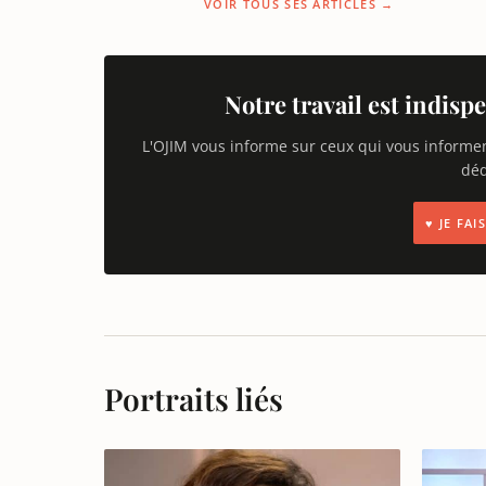
VOIR TOUS SES ARTICLES →
Notre travail est indispe
L'OJIM vous informe sur ceux qui vous informe
déd
♥ JE FA
Portraits liés