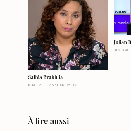
Julian 
BFM-RMC 
Salhia Brakhlia
BFM-RMC · CANAL-CNEWS-C8
À lire aussi