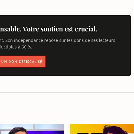
nsable. Votre soutien est crucial.
nt. Son indépendance repose sur les dons de ses lecteurs —
uctibles à 66 %.
IS UN DON DÉFISCALISÉ