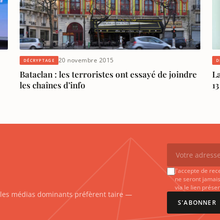
20 novembre 2015
DÉCRYPTAGE
D
Bataclan : les terroristes ont essayé de joindre
La
les chaînes d’info
1
J'accepte de rec
ne seront jamais
via le lien prés
e les médias dominants préfèrent taire —
S'ABONNER