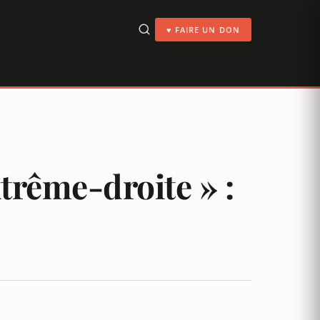
♥ FAIRE UN DON
trême-droite » :