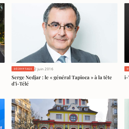
2 juin 2016
DÉCRYPTAGE
D
Serge Nedjar : le « général Tapioca » à la tête
i-
d’i-Télé