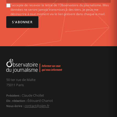
J'accepte de recevoir la lettre de l'Observatoire du journalisme. Mes
données ne seront jamais transmises à des tiers. Je peux me
désinscrire à tout moment via le lien présent dans chaque e-mail.
S'ABONNER
50 ter rue de Malte
75011 Paris
Claude Chollet
Président :
Édouard Chanot
Dir. rédaction :
contact@ojim.fr
Nous écrire :