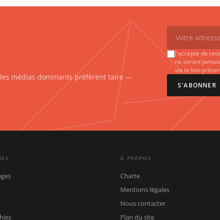
J'accepte de rec
ne seront jamais
via le lien prés
e les médias dominants préfèrent taire —
S'ABONNER
UES
À PROPOS
ages
Charte
Mentions légales
Nous contacter
hies
Plan du site