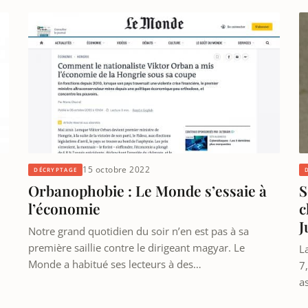
15 octobre 2022
DÉCRYPTAGE
Orbanophobie : Le Monde s’essaie à
S
l’économie
c
J
Notre grand quotidien du soir n’en est pas à sa
première saillie contre le dirigeant magyar. Le
L
Monde a habitué ses lecteurs à des…
7
a