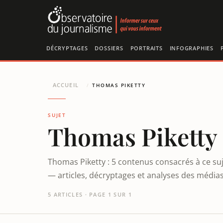
Panneau de gestion des cookies
DÉCRYPTAGES
DOSSIERS
PORTRAITS
INFOGRAPHIES
ACCUEIL
/
THOMAS PIKETTY
SUJET
Thomas Piketty
Thomas Piketty : 5 contenus consacrés à ce suj
— articles, décryptages et analyses des médias
5 ARTICLES · PAGE 1 SUR 1