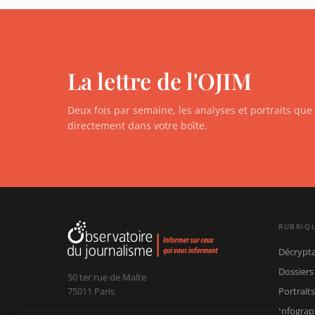
La lettre de l'OJIM
Deux fois par semaine, les analyses et portraits qu
directement dans votre boîte.
RUBRIQ
Décrypt
Dossiers
50 ter rue de Malte
75011 Paris
Portraits
Infograp