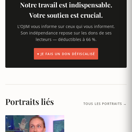
Notre travail est indispensable.
Votre soutien est crucial.
L'OJIM vous informe sur ceux qui vous informent.
Son indépendance repose sur les dons de ses
lecteurs — déductibles à 66 %.
♥ JE FAIS UN DON DÉFISCALISÉ
Portraits liés
TOUS LES PORTRAITS →