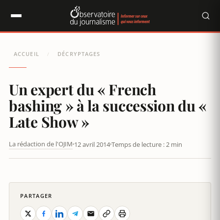
Panneau de gestion des cookies
ACCUEIL
DÉCRYPTAGES
/
Un expert du « French
bashing » à la succession du «
Late Show »
La rédaction de l'OJIM
12 avril 2014
Temps de lecture : 2 min
UN EXPERT DU « FRENCH BASHING » À LA SUCCESSION DU «
LATE SHOW »
PARTAGER