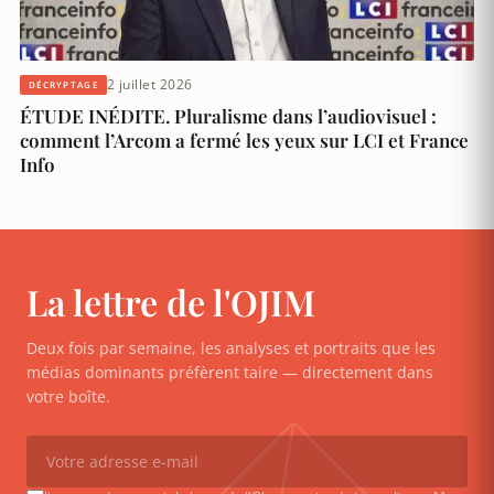
2 juillet 2026
DÉCRYPTAGE
ÉTUDE INÉDITE. Pluralisme dans l’audiovisuel :
comment l’Arcom a fermé les yeux sur LCI et France
Info
La lettre de l'OJIM
Deux fois par semaine, les analyses et portraits que les
médias dominants préfèrent taire — directement dans
votre boîte.