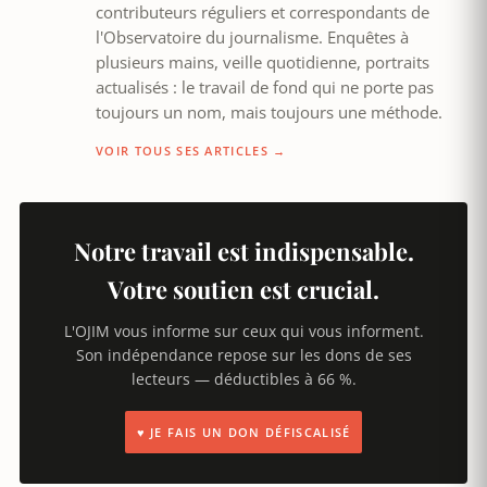
contributeurs réguliers et correspondants de
l'Observatoire du journalisme. Enquêtes à
plusieurs mains, veille quotidienne, portraits
actualisés : le travail de fond qui ne porte pas
toujours un nom, mais toujours une méthode.
VOIR TOUS SES ARTICLES →
Notre travail est indispensable.
Votre soutien est crucial.
L'OJIM vous informe sur ceux qui vous informent.
Son indépendance repose sur les dons de ses
lecteurs — déductibles à 66 %.
♥ JE FAIS UN DON DÉFISCALISÉ