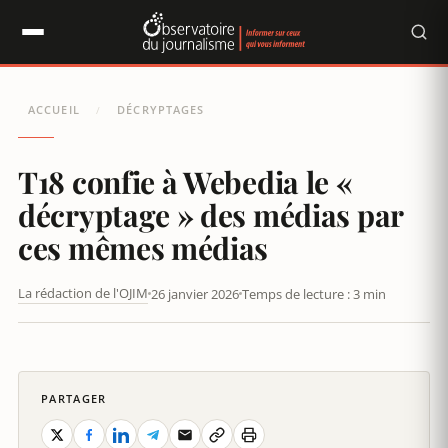
Panneau de gestion des cookies
ACCUEIL
DÉCRYPTAGES
/
T18 confie à Webedia le «
décryptage » des médias par
ces mêmes médias
La rédaction de l'OJIM
26 janvier 2026
Temps de lecture : 3 min
T18 CONFIE À WEBEDIA LE « DÉCRYPTAGE » DES MÉDIAS PAR
CES MÊMES MÉDIAS
PARTAGER