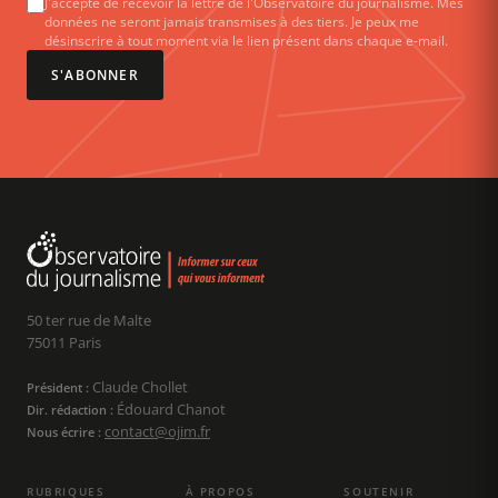
J'accepte de recevoir la lettre de l'Observatoire du journalisme. Mes
données ne seront jamais transmises à des tiers. Je peux me
désinscrire à tout moment via le lien présent dans chaque e-mail.
S'ABONNER
50 ter rue de Malte
75011 Paris
Claude Chollet
Président :
Édouard Chanot
Dir. rédaction :
contact@ojim.fr
Nous écrire :
RUBRIQUES
À PROPOS
SOUTENIR